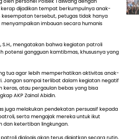
ung oleh personel Polsek Taliwang dengan
g kerap dijadikan tempat berkumpulnya anak-
 kesempatan tersebut, petugas tidak hanya
ga menyampaikan imbauan secara humanis
n, S.H., mengatakan bahwa kegiatan patroli
gah potensi gangguan kamtibmas, khususnya yang
 tua agar lebih memperhatikan aktivitas anak-
 Jangan sampai terlibat dalam kegiatan negatif
n keras, atau pergaulan bebas yang bisa
kap AKP Zainal Abidin.
s juga melakukan pendekatan persuasif kepada
troli, serta mengajak mereka untuk ikut
dan ketertiban lingkungan.
troli dialogis akan terus digiatkan secara rutin,