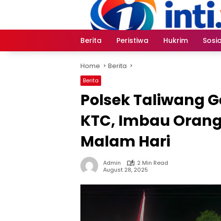
Skip
to
content
Berita
Peristiwa
Hukrim
Sosia
Home
Berita
Berita
Polsek Taliwang Ge
KTC, Imbau Orang
Malam Hari
Admin
2 Min Read
August 28, 2025