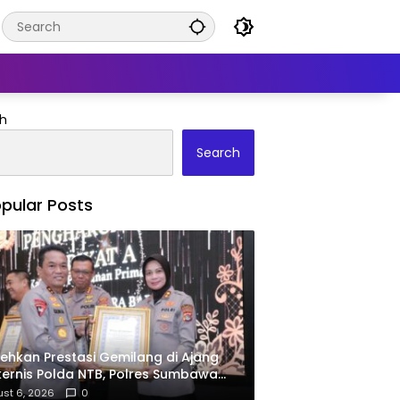
h
Search
pular Posts
ehkan Prestasi Gemilang di Ajang
ernis Polda NTB, Polres Sumbawa
ima Penghargaan Pelayanan Prima
st 6, 2026
0