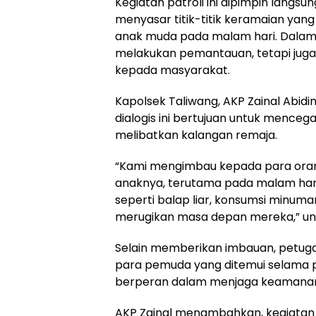
Kegiatan patroli ini dipimpin langs
menyasar titik-titik keramaian yan
anak muda pada malam hari. Dalam
melakukan pemantauan, tetapi ju
kepada masyarakat.
Kapolsek Taliwang, AKP Zainal Abidi
dialogis ini bertujuan untuk mence
melibatkan kalangan remaja.
“Kami mengimbau kepada para orang
anaknya, terutama pada malam hari.
seperti balap liar, konsumsi minuma
merugikan masa depan mereka,” ung
Selain memberikan imbauan, petuga
para pemuda yang ditemui selama pa
berperan dalam menjaga keamanan 
AKP Zainal menambahkan, kegiatan pa