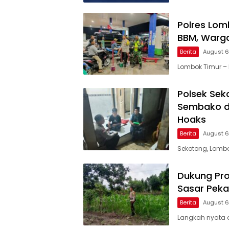
Polres Lom
BBM, Warga
Berita
August 6
Lombok Timur – 
Polsek Sek
Sembako di
Hoaks
Berita
August 6
Sekotong, Lombok
Dukung Pro
Sasar Pek
Berita
August 6
Langkah nyata