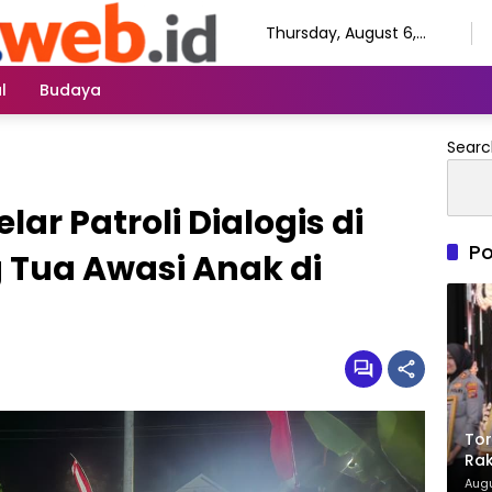
Thursday, August 6,
2026
l
Budaya
Searc
lar Patroli Dialogis di
Po
 Tua Awasi Anak di
Tor
Rak
Ter
Augu