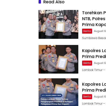
Read Also
Torehkan P
NTB, Polr
Prima Kapol
Berita
August 6
Sumbawa Besar, 
Kapolres L
Prima Predi
Berita
August 6
Lombok Timur – 
Kapolres L
Prima Predi
Berita
August 6
Lombok Timur – 