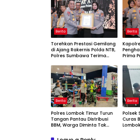
Berita
Berita
Torehkan Prestasi Gemilang
Kapolr
di Ajang Rakernis Polda NTB,
Pengha
Polres Sumbawa Terima
Prima P
Penghargaan Pelayanan
Prima Kapolri
Berita
Berita
Polres Lombok Timur Turun
Polsek 
Tangan Pantau Distribusi
Curas 
BBM, Warga Diminta Tak
Lombok 
Panic Buying
Dipasti
Leave a Reply