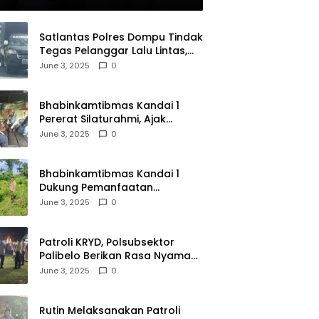
olri
Satlantas Polres Dompu Tindak
Tegas Pelanggar Lalu Lintas,
Mobil Bodong, dan Kendaraan
June 3, 2025
0
Tak Bayar Pajak
Bhabinkamtibmas Kandai 1
Pererat Silaturahmi, Ajak
Warga Jaga Keamanan
June 3, 2025
0
Lingkungan
Bhabinkamtibmas Kandai 1
Dukung Pemanfaatan
Pekarangan untuk Ketahanan
June 3, 2025
0
Pangan Menuju Indonesia Emas
2045
Patroli KRYD, Polsubsektor
Palibelo Berikan Rasa Nyaman
Bagi Masyarakat dan
June 3, 2025
0
Antisipasi Aksi Menjurus
Premanisme
Rutin Melaksanakan Patroli