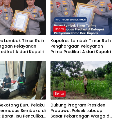
Berita
es Lombok Timur Raih
Kapolres Lombok Timur Raih
rgaan Pelayanan
Penghargaan Pelayanan
redikat A dari Kapolri
Prima Predikat A dari Kapolri
Berita
Sekotong Buru Pelaku
Dukung Program Presiden
Bermodus Sembako di
Prabowo, Polsek Labuapi
Barat, Isu Penculikan
Sasar Pekarangan Warga di
kan Hoaks
Lombok Barat