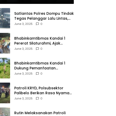
olri
Satlantas Polres Dompu Tindak
Tegas Pelanggar Lalu Lintas,
Mobil Bodong, dan Kendaraan
June 3, 2025
0
Tak Bayar Pajak
Bhabinkamtibmas Kandai 1
Pererat Silaturahmi, Ajak
Warga Jaga Keamanan
June 3, 2025
0
Lingkungan
Bhabinkamtibmas Kandai 1
Dukung Pemanfaatan
Pekarangan untuk Ketahanan
June 3, 2025
0
Pangan Menuju Indonesia Emas
2045
Patroli KRYD, Polsubsektor
Palibelo Berikan Rasa Nyaman
Bagi Masyarakat dan
June 3, 2025
0
Antisipasi Aksi Menjurus
Premanisme
Rutin Melaksanakan Patroli