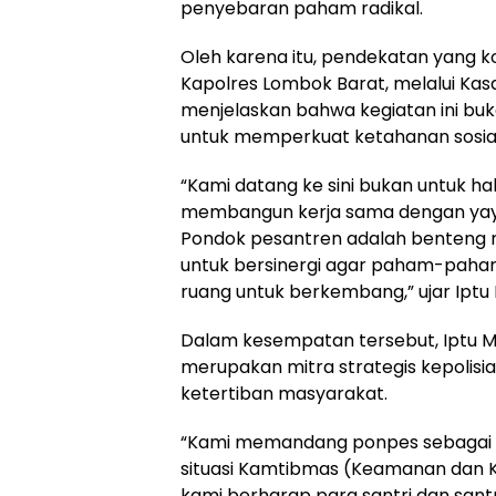
penyebaran paham radikal.
Oleh karena itu, pendekatan yang ko
Kapolres Lombok Barat, melalui Kasa
menjelaskan bahwa kegiatan ini buka
untuk memperkuat ketahanan sosial
“Kami datang ke sini bukan untuk hal 
membangun kerja sama dengan yayas
Pondok pesantren adalah benteng mo
untuk bersinergi agar paham-paham
ruang untuk berkembang,” ujar Iptu 
Dalam kesempatan tersebut, Iptu 
merupakan mitra strategis kepoli
ketertiban masyarakat.
“Kami memandang ponpes sebagai m
situasi Kamtibmas (Keamanan dan Ke
kami berharap para santri dan sant