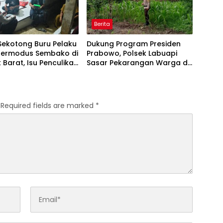
Berita
Sekotong Buru Pelaku
Dukung Program Presiden
Bermodus Sembako di
Prabowo, Polsek Labuapi
Barat, Isu Penculikan
Sasar Pekarangan Warga di
kan Hoaks
Lombok Barat
Required fields are marked
*