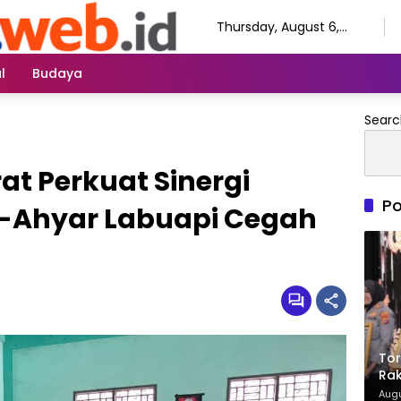
Thursday, August 6,
2026
l
Budaya
Searc
at Perkuat Sinergi
Po
-Ahyar Labuapi Cegah
Tor
Rak
Ter
Augu