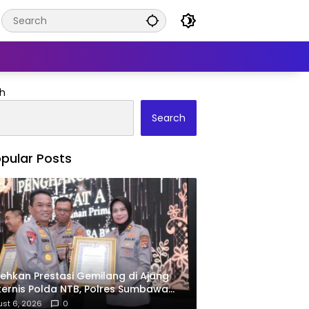
h
Search
pular Posts
ehkan Prestasi Gemilang di Ajang
ernis Polda NTB, Polres Sumbawa
ima Penghargaan Pelayanan Prima
st 6, 2026
0