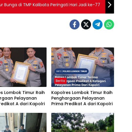
r Bunga di TMP Kalibata Peringati Hari Jadi ke-77
Berita
es Lombok Timur Raih
Kapolres Lombok Timur Raih
rgaan Pelayanan
Penghargaan Pelayanan
redikat A dari Kapolri
Prima Predikat A dari Kapolri