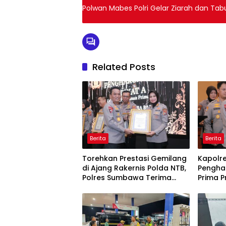
Polwan Mabes Polri Gelar Ziarah dan Tabu
Related Posts
Berita
Berita
Torehkan Prestasi Gemilang
Kapolr
di Ajang Rakernis Polda NTB,
Pengha
Polres Sumbawa Terima
Prima P
Penghargaan Pelayanan
Prima Kapolri