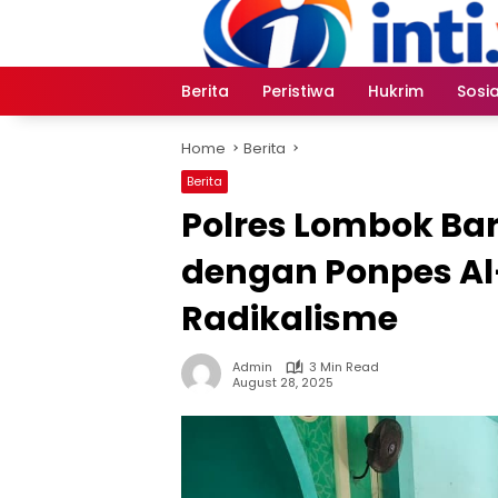
Skip
to
content
Berita
Peristiwa
Hukrim
Sosia
Home
Berita
Berita
Polres Lombok Bar
dengan Ponpes Al
Radikalisme
Admin
3 Min Read
August 28, 2025