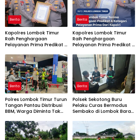
Berita
Berita
Kapolres Lombok Timur
Kapolres Lombok Timur
Raih Penghargaan
Raih Penghargaan
Pelayanan Prima Predikat A
Pelayanan Prima Predikat A
dari Kapolri
dari Kapolri
Berita
Berita
Polres Lombok Timur Turun
Polsek Sekotong Buru
Tangan Pantau Distribusi
Pelaku Curas Bermodus
BBM, Warga Diminta Tak
Sembako di Lombok Barat,
Panic Buying
Isu Penculikan Dipastikan
Hoaks