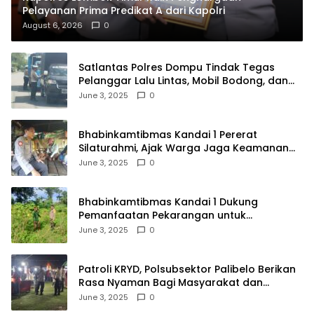
Pelayanan Prima Predikat A dari Kapolri
August 6, 2026
0
Satlantas Polres Dompu Tindak Tegas
Pelanggar Lalu Lintas, Mobil Bodong, dan
Kendaraan Tak Bayar Pajak
June 3, 2025
0
Bhabinkamtibmas Kandai 1 Pererat
Silaturahmi, Ajak Warga Jaga Keamanan
Lingkungan
June 3, 2025
0
Bhabinkamtibmas Kandai 1 Dukung
Pemanfaatan Pekarangan untuk
Ketahanan Pangan Menuju Indonesia Emas
June 3, 2025
0
2045
Patroli KRYD, Polsubsektor Palibelo Berikan
Rasa Nyaman Bagi Masyarakat dan
Antisipasi Aksi Menjurus Premanisme
June 3, 2025
0