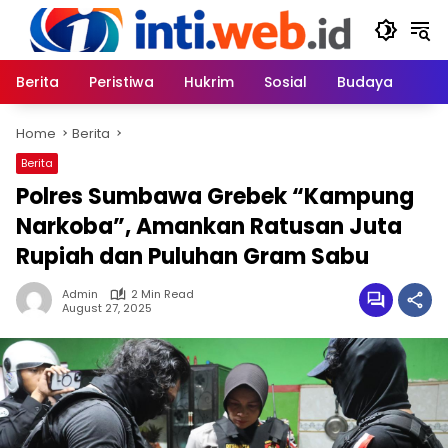
Skip
to
content
Berita
Peristiwa
Hukrim
Sosial
Budaya
Home
Berita
Berita
Polres Sumbawa Grebek “Kampung
Narkoba”, Amankan Ratusan Juta
Rupiah dan Puluhan Gram Sabu
Admin
2 Min Read
August 27, 2025