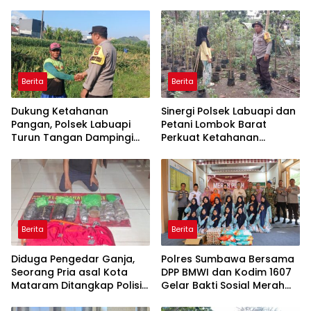
Berita
Berita
Dukung Ketahanan
Sinergi Polsek Labuapi dan
Pangan, Polsek Labuapi
Petani Lombok Barat
Turun Tangan Dampingi
Perkuat Ketahanan
Petani di Desa Karang
Pangan Nasional
Bongkot
Berita
Berita
Diduga Pengedar Ganja,
Polres Sumbawa Bersama
Seorang Pria asal Kota
DPP BMWI dan Kodim 1607
Mataram Ditangkap Polisi
Gelar Bakti Sosial Merah
di Sumbawa Barat
Putih di Ponpes Arrahman