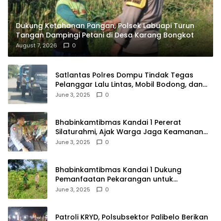
Dukung Ketahanan Pangan, Polsek Labuapi Turun
Tangan Dampingi Petani di Desa Karang Bongkot
August 7, 2026
0
Satlantas Polres Dompu Tindak Tegas
Pelanggar Lalu Lintas, Mobil Bodong, dan
Kendaraan Tak Bayar Pajak
June 3, 2025
0
Bhabinkamtibmas Kandai 1 Pererat
Silaturahmi, Ajak Warga Jaga Keamanan
Lingkungan
June 3, 2025
0
Bhabinkamtibmas Kandai 1 Dukung
Pemanfaatan Pekarangan untuk
Ketahanan Pangan Menuju Indonesia Emas
June 3, 2025
0
2045
Patroli KRYD, Polsubsektor Palibelo Berikan