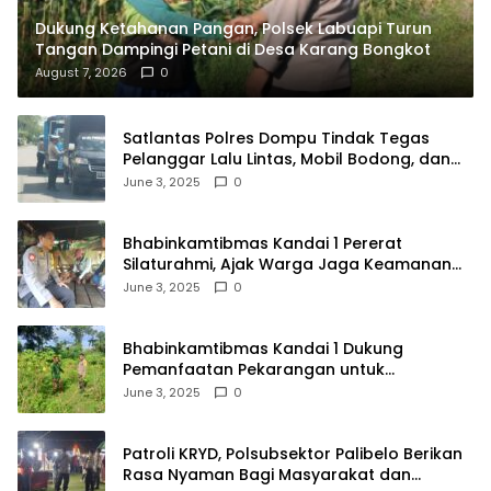
Dukung Ketahanan Pangan, Polsek Labuapi Turun
Tangan Dampingi Petani di Desa Karang Bongkot
August 7, 2026
0
Satlantas Polres Dompu Tindak Tegas
Pelanggar Lalu Lintas, Mobil Bodong, dan
Kendaraan Tak Bayar Pajak
June 3, 2025
0
Bhabinkamtibmas Kandai 1 Pererat
Silaturahmi, Ajak Warga Jaga Keamanan
Lingkungan
June 3, 2025
0
Bhabinkamtibmas Kandai 1 Dukung
Pemanfaatan Pekarangan untuk
Ketahanan Pangan Menuju Indonesia Emas
June 3, 2025
0
2045
Patroli KRYD, Polsubsektor Palibelo Berikan
Rasa Nyaman Bagi Masyarakat dan