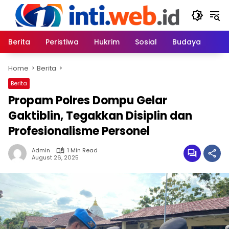
Skip
to
content
Berita
Peristiwa
Hukrim
Sosial
Budaya
Home
Berita
Berita
Propam Polres Dompu Gelar
Gaktiblin, Tegakkan Disiplin dan
Profesionalisme Personel
Admin
1 Min Read
August 26, 2025