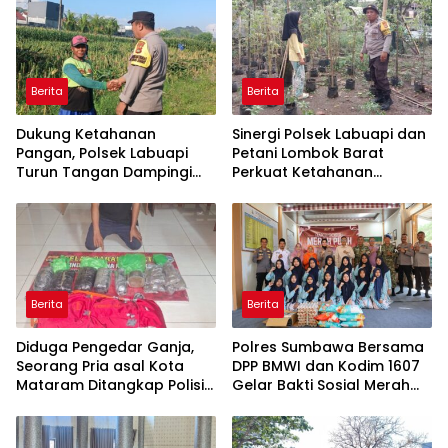
Berita
Berita
Dukung Ketahanan
Sinergi Polsek Labuapi dan
Pangan, Polsek Labuapi
Petani Lombok Barat
Turun Tangan Dampingi
Perkuat Ketahanan
Petani di Desa Karang
Pangan Nasional
Bongkot
Berita
Berita
Diduga Pengedar Ganja,
Polres Sumbawa Bersama
Seorang Pria asal Kota
DPP BMWI dan Kodim 1607
Mataram Ditangkap Polisi
Gelar Bakti Sosial Merah
di Sumbawa Barat
Putih di Ponpes Arrahman
Hidayatullah