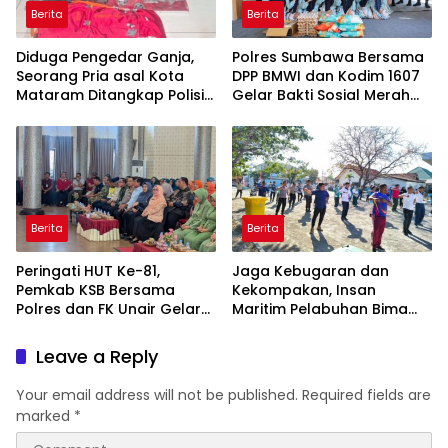
Berita
Berita
Diduga Pengedar Ganja,
Polres Sumbawa Bersama
Seorang Pria asal Kota
DPP BMWI dan Kodim 1607
Mataram Ditangkap Polisi
Gelar Bakti Sosial Merah
di Sumbawa Barat
Putih di Ponpes Arrahman
Hidayatullah
Berita
Berita
Peringati HUT Ke-81,
Jaga Kebugaran dan
Pemkab KSB Bersama
Kekompakan, Insan
Polres dan FK Unair Gelar
Maritim Pelabuhan Bima
Seminar Kesehatan “1000
Gelar Senam Bersama
Hari Pertama Kehidupan”
Leave a Reply
Your email address will not be published.
Required fields are
marked
*