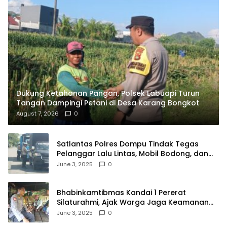
Dukung Ketahanan Pangan, Polsek Labuapi Turun
Tangan Dampingi Petani di Desa Karang Bongkot
August 7, 2026
0
Satlantas Polres Dompu Tindak Tegas
Pelanggar Lalu Lintas, Mobil Bodong, dan
Kendaraan Tak Bayar Pajak
June 3, 2025
0
Bhabinkamtibmas Kandai 1 Pererat
Silaturahmi, Ajak Warga Jaga Keamanan
Lingkungan
June 3, 2025
0