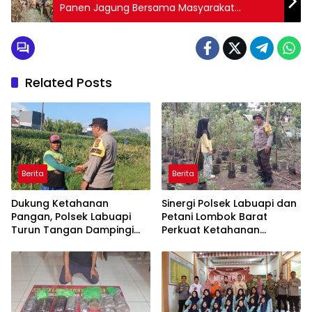
Panen Jagung Bersama Masyarakat
Bersinergi Dukung Ketahanan Pangan
Related Posts
Berita
Berita
Dukung Ketahanan
Sinergi Polsek Labuapi dan
Pangan, Polsek Labuapi
Petani Lombok Barat
Turun Tangan Dampingi
Perkuat Ketahanan
Petani di Desa Karang
Pangan Nasional
Bongkot