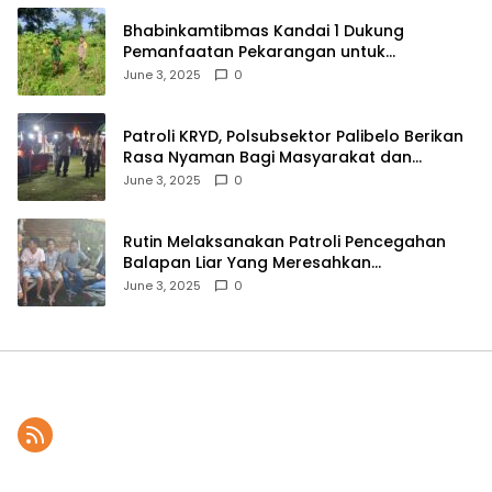
Bhabinkamtibmas Kandai 1 Dukung
Pemanfaatan Pekarangan untuk
Ketahanan Pangan Menuju Indonesia Emas
June 3, 2025
0
2045
Patroli KRYD, Polsubsektor Palibelo Berikan
Rasa Nyaman Bagi Masyarakat dan
Antisipasi Aksi Menjurus Premanisme
June 3, 2025
0
Rutin Melaksanakan Patroli Pencegahan
Balapan Liar Yang Meresahkan
Masyarakat, Polsek Soromandi
June 3, 2025
0
Mendapatkan Apresiasi Warga