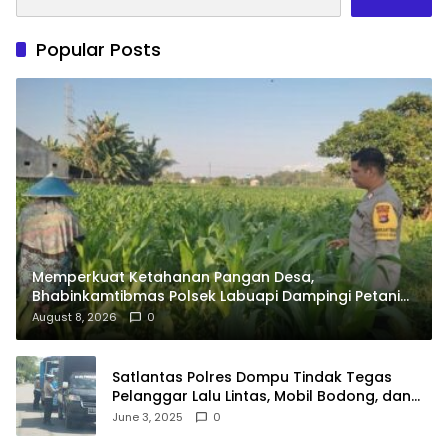
Popular Posts
Memperkuat Ketahanan Pangan Desa,
Bhabinkamtibmas Polsek Labuapi Dampingi Petani
Kuranji Dalang
August 8, 2026
0
Satlantas Polres Dompu Tindak Tegas
Pelanggar Lalu Lintas, Mobil Bodong, dan
Kendaraan Tak Bayar Pajak
June 3, 2025
0