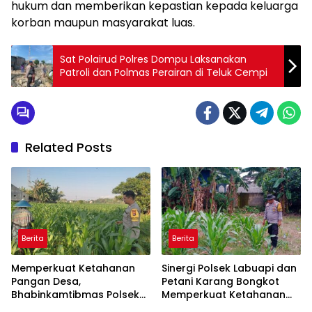
hukum dan memberikan kepastian kepada keluarga
korban maupun masyarakat luas.
Sat Polairud Polres Dompu Laksanakan
Patroli dan Polmas Perairan di Teluk Cempi
Related Posts
Berita
Berita
Memperkuat Ketahanan
Sinergi Polsek Labuapi dan
Pangan Desa,
Petani Karang Bongkot
Bhabinkamtibmas Polsek
Memperkuat Ketahanan
Labuapi Dampingi Petani
Pangan Nasional