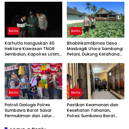
Kuranji Dalang
Berita
Berita
Karhutla Hanguskan 40
Bhabinkamtibmas Desa
Hektare Kawasan TNGR
Masbagik Utara Sambangi
Sembalun, Kapolres Lotim
Petani, Dukung Ketahanan
Turun Langsung Padamkan
Pangan dan Swasembada
Api
Pangan
Berita
Berita
Patroli Dialogis Polres
Pastikan Keamanan dan
Sumbawa Barat Sasar
Kesehatan Tahanan,
Permukiman dan Jalur
Polres Sumbawa Barat
Ramai, Jaga Kamtibmas
Intensifkan Pengecekan
Tetap Kondusif
Rutan Secara Berkala