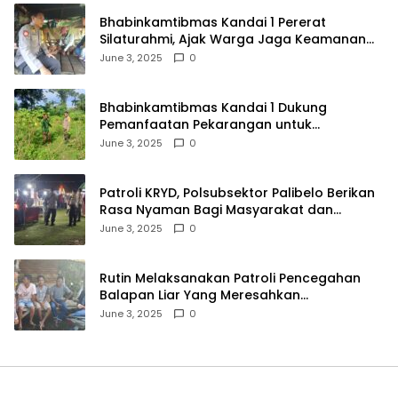
Bhabinkamtibmas Kandai 1 Pererat
Silaturahmi, Ajak Warga Jaga Keamanan
Lingkungan
June 3, 2025
0
Bhabinkamtibmas Kandai 1 Dukung
Pemanfaatan Pekarangan untuk
Ketahanan Pangan Menuju Indonesia Emas
June 3, 2025
0
2045
Patroli KRYD, Polsubsektor Palibelo Berikan
Rasa Nyaman Bagi Masyarakat dan
Antisipasi Aksi Menjurus Premanisme
June 3, 2025
0
Rutin Melaksanakan Patroli Pencegahan
Balapan Liar Yang Meresahkan
Masyarakat, Polsek Soromandi
June 3, 2025
0
Mendapatkan Apresiasi Warga