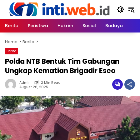
Skip
to
content
Berita
Peristiwa
Hukrim
Sosial
Budaya
Home
Berita
Berita
Polda NTB Bentuk Tim Gabungan
Ungkap Kematian Brigadir Esco
Admin
2 Min Read
August 26, 2025