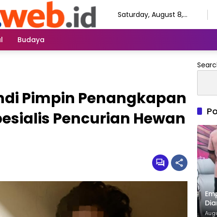
Saturday, August 8,
2026
l
Budaya
Searc
ndi Pimpin Penangkapan
Po
Spesialis Pencurian Hewan
Emp
Dia
Pol
Augu