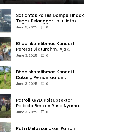
Satlantas Polres Dompu Tindak
Tegas Pelanggar Lalu Lintas,
Mobil Bodong, dan Kendaraan
June 3, 2025
0
Tak Bayar Pajak
Bhabinkamtibmas Kandai 1
Pererat Silaturahmi, Ajak
Warga Jaga Keamanan
June 3, 2025
0
Lingkungan
Bhabinkamtibmas Kandai 1
Dukung Pemanfaatan
Pekarangan untuk Ketahanan
June 3, 2025
0
Pangan Menuju Indonesia Emas
2045
Patroli KRYD, Polsubsektor
Palibelo Berikan Rasa Nyaman
Bagi Masyarakat dan
June 3, 2025
0
Antisipasi Aksi Menjurus
Premanisme
Rutin Melaksanakan Patroli