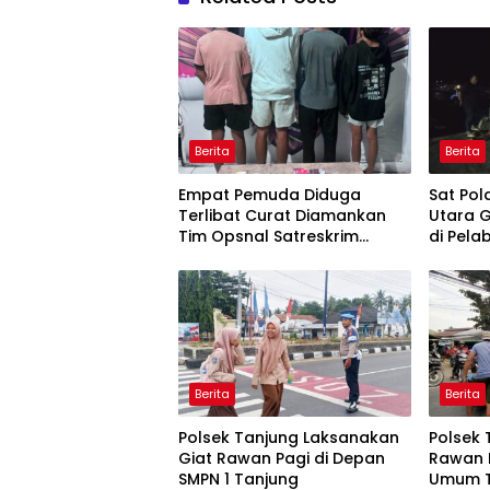
Berita
Berita
Empat Pemuda Diduga
Sat Pol
Terlibat Curat Diamankan
Utara G
Tim Opsnal Satreskrim
di Pela
Polres Bima Kota
Berita
Berita
Polsek Tanjung Laksanakan
Polsek 
Giat Rawan Pagi di Depan
Rawan 
SMPN 1 Tanjung
Umum T