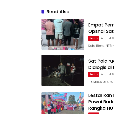
Read Also
Empat Pem
Opsnal Sat
Berita
August 8
Kota Bima, NTB 
Sat Polairu
Dialogis di
Berita
August 8
LOMBOK UTARA – 
Lestarikan
Pawai Buda
Rangka HUT