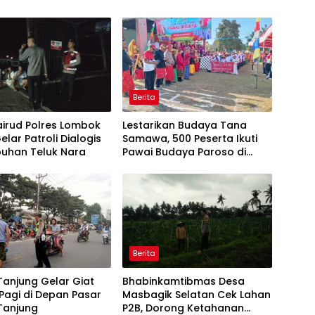
Berita
airud Polres Lombok
Lestarikan Budaya Tana
elar Patroli Dialogis
Samawa, 500 Peserta Ikuti
buhan Teluk Nara
Pawai Budaya Paroso di
Kecamatan Moyo Hilir dalam
Rangka HUT RI ke-81
Berita
Tanjung Gelar Giat
Bhabinkamtibmas Desa
Pagi di Depan Pasar
Masbagik Selatan Cek Lahan
anjung
P2B, Dorong Ketahanan