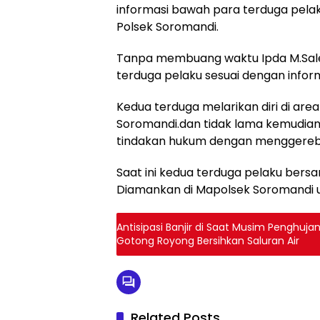
informasi bawah para terduga pela
Polsek Soromandi.
Tanpa membuang waktu Ipda M.Sal
terduga pelaku sesuai dengan inform
Kedua terduga melarikan diri di ar
Soromandi.dan tidak lama kemudian 
tindakan hukum dengan menggereb
Saat ini kedua terduga pelaku bers
Diamankan di Mapolsek Soromandi un
Antisipasi Banjir di Saat Musim Penghuj
Gotong Royong Bersihkan Saluran Air
Related Posts