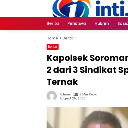
Skip
to
content
Berita
Peristiwa
Hukrim
Sosia
Home
Berita
Berita
Kapolsek Soroma
2 dari 3 Sindikat 
Ternak
Admin
2 Min Read
August 25, 2025