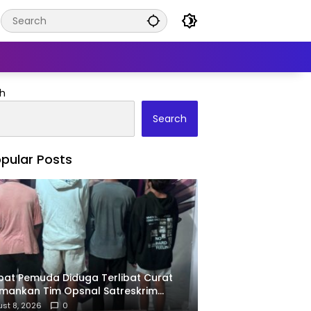
h
Search
pular Posts
at Pemuda Diduga Terlibat Curat
mankan Tim Opsnal Satreskrim
res Bima Kota
st 8, 2026
0