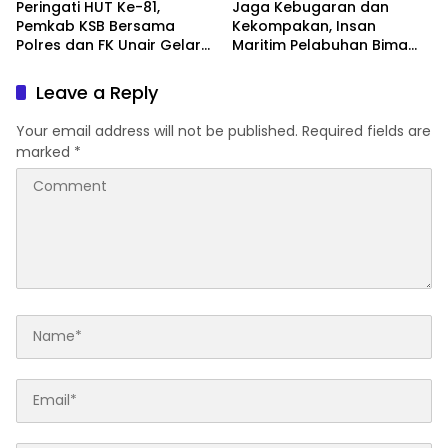
Peringati HUT Ke-81,
Jaga Kebugaran dan
Pemkab KSB Bersama
Kekompakan, Insan
Polres dan FK Unair Gelar
Maritim Pelabuhan Bima
Seminar Kesehatan “1000
Gelar Senam Bersama
Hari Pertama Kehidupan”
Leave a Reply
Your email address will not be published.
Required fields are
marked
*