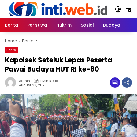
Skip
to
content
Berita
Peristiwa
Hukrim
Sosial
Budaya
Home
Berita
Berita
Kapolsek Seteluk Lepas Peserta
Pawai Budaya HUT RI ke-80
Admin
1 Min Read
August 22, 2025