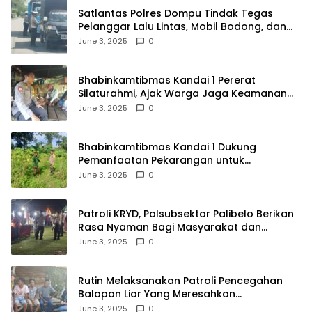
Satlantas Polres Dompu Tindak Tegas
Pelanggar Lalu Lintas, Mobil Bodong, dan
Kendaraan Tak Bayar Pajak
June 3, 2025
0
Bhabinkamtibmas Kandai 1 Pererat
Silaturahmi, Ajak Warga Jaga Keamanan
Lingkungan
June 3, 2025
0
Bhabinkamtibmas Kandai 1 Dukung
Pemanfaatan Pekarangan untuk
Ketahanan Pangan Menuju Indonesia Emas
June 3, 2025
0
2045
Patroli KRYD, Polsubsektor Palibelo Berikan
Rasa Nyaman Bagi Masyarakat dan
Antisipasi Aksi Menjurus Premanisme
June 3, 2025
0
Rutin Melaksanakan Patroli Pencegahan
Balapan Liar Yang Meresahkan
Masyarakat, Polsek Soromandi
June 3, 2025
0