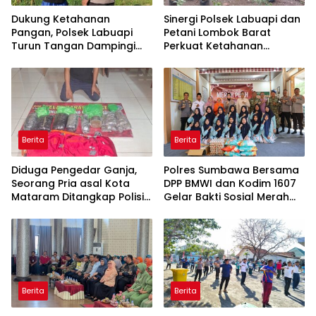
Dukung Ketahanan
Sinergi Polsek Labuapi dan
Pangan, Polsek Labuapi
Petani Lombok Barat
Turun Tangan Dampingi
Perkuat Ketahanan
Petani di Desa Karang
Pangan Nasional
Bongkot
Berita
Berita
Diduga Pengedar Ganja,
Polres Sumbawa Bersama
Seorang Pria asal Kota
DPP BMWI dan Kodim 1607
Mataram Ditangkap Polisi
Gelar Bakti Sosial Merah
di Sumbawa Barat
Putih di Ponpes Arrahman
Hidayatullah
Berita
Berita