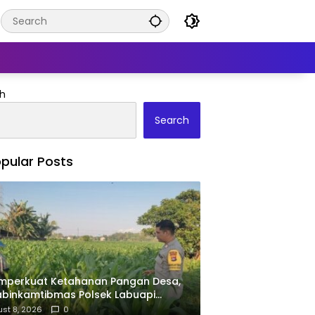
h
Search
pular Posts
mperkuat Ketahanan Pangan Desa,
binkamtibmas Polsek Labuapi
pingi Petani Kuranji Dalang
st 8, 2026
0