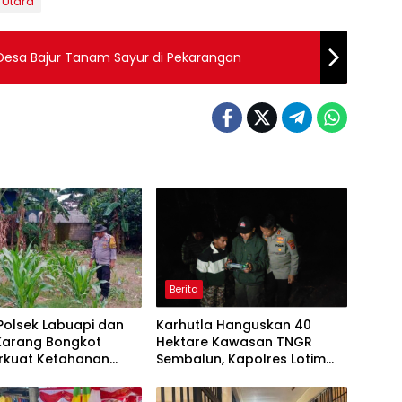
 Utara
Desa Bajur Tanam Sayur di Pekarangan
Berita
 Polsek Labuapi dan
Karhutla Hanguskan 40
 Karang Bongkot
Hektare Kawasan TNGR
kuat Ketahanan
Sembalun, Kapolres Lotim
 Nasional
Turun Langsung Padamkan
Api