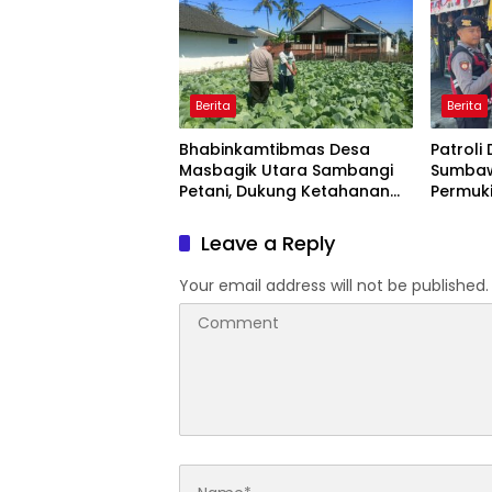
Berita
Berita
Bhabinkamtibmas Desa
Patroli 
Masbagik Utara Sambangi
Sumbaw
Petani, Dukung Ketahanan
Permuk
Pangan dan Swasembada
Ramai,
Pangan
Tetap 
Leave a Reply
Your email address will not be published.