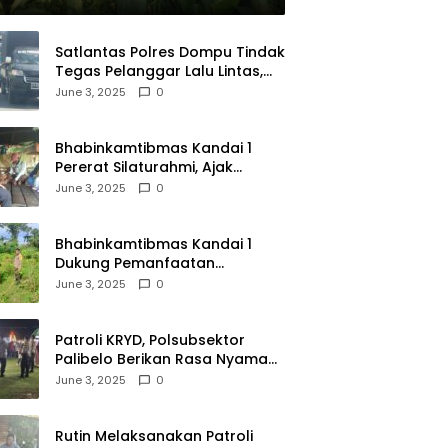
Satlantas Polres Dompu Tindak
Tegas Pelanggar Lalu Lintas,
Mobil Bodong, dan Kendaraan
June 3, 2025
0
Tak Bayar Pajak
Bhabinkamtibmas Kandai 1
Pererat Silaturahmi, Ajak
Warga Jaga Keamanan
June 3, 2025
0
Lingkungan
Bhabinkamtibmas Kandai 1
Dukung Pemanfaatan
Pekarangan untuk Ketahanan
June 3, 2025
0
Pangan Menuju Indonesia Emas
2045
Patroli KRYD, Polsubsektor
Palibelo Berikan Rasa Nyaman
Bagi Masyarakat dan
June 3, 2025
0
Antisipasi Aksi Menjurus
Premanisme
Rutin Melaksanakan Patroli