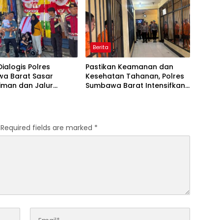
Berita
Dialogis Polres
Pastikan Keamanan dan
a Barat Sasar
Kesehatan Tahanan, Polres
iman dan Jalur
Sumbawa Barat Intensifkan
 Jaga Kamtibmas
Pengecekan Rutan Secara
Kondusif
Berkala
Required fields are marked
*