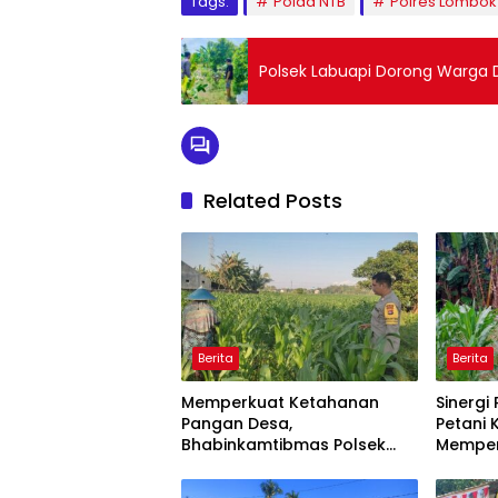
Tags:
Polda NTB
Polres Lombok
Polsek Labuapi Dorong Warga 
Related Posts
Berita
Berita
Memperkuat Ketahanan
Sinergi
Pangan Desa,
Petani
Bhabinkamtibmas Polsek
Memper
Labuapi Dampingi Petani
Pangan
Kuranji Dalang