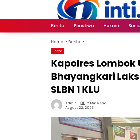
Skip
to
content
Berita
Peristiwa
Hukrim
Sosia
Home
Berita
Berita
Kapolres Lombok 
Bhayangkari Laks
SLBN 1 KLU
Admin
2 Min Read
August 22, 2025