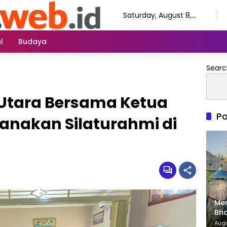
Saturday, August 8,
2026
l
Budaya
Searc
Utara Bersama Ketua
Po
anakan Silaturahmi di
Me
Bha
Dam
Augu