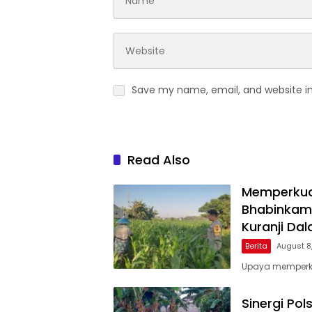
Save my name, email, and website in
Read Also
Memperkua
Bhabinkamt
Kuranji Da
Berita
August 8
Upaya memperku
Sinergi Po