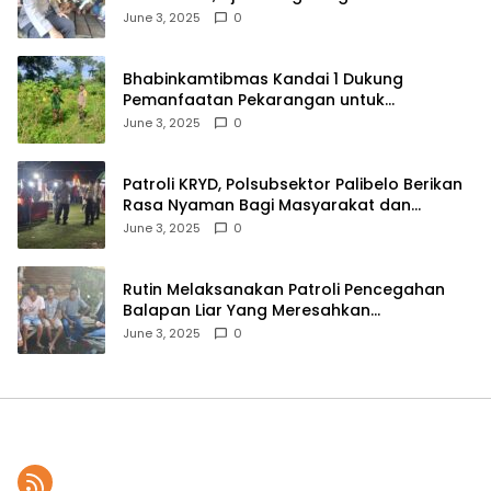
Lingkungan
June 3, 2025
0
Bhabinkamtibmas Kandai 1 Dukung
Pemanfaatan Pekarangan untuk
Ketahanan Pangan Menuju Indonesia Emas
June 3, 2025
0
2045
Patroli KRYD, Polsubsektor Palibelo Berikan
Rasa Nyaman Bagi Masyarakat dan
Antisipasi Aksi Menjurus Premanisme
June 3, 2025
0
Rutin Melaksanakan Patroli Pencegahan
Balapan Liar Yang Meresahkan
Masyarakat, Polsek Soromandi
June 3, 2025
0
Mendapatkan Apresiasi Warga