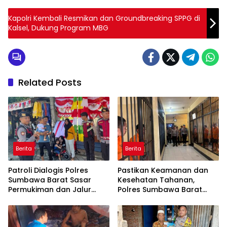
Kapolri Kembali Resmikan dan Groundbreaking SPPG di
Kalsel, Dukung Program MBG
Related Posts
Berita
Berita
Patroli Dialogis Polres
Pastikan Keamanan dan
Sumbawa Barat Sasar
Kesehatan Tahanan,
Permukiman dan Jalur
Polres Sumbawa Barat
Ramai, Jaga Kamtibmas
Intensifkan Pengecekan
Tetap Kondusif
Rutan Secara Berkala