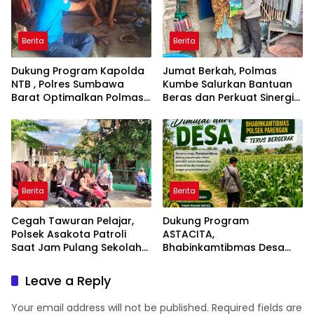
Berita
Berita
Dukung Program Kapolda
Jumat Berkah, Polmas
NTB , Polres Sumbawa
Kumbe Salurkan Bantuan
Barat Optimalkan Polmas
Beras dan Perkuat Sinergi
dan Pendekatan Humanis
Kamtibmas
di Masyarakat
Berita
Berita
Cegah Tawuran Pelajar,
Dukung Program
Polsek Asakota Patroli
ASTACITA,
Saat Jam Pulang Sekolah
Bhabinkamtibmas Desa
dan Bantu Atur Lalu Lintas
Parangbatu Polsek
Parengan Polresta Tuban
Leave a Reply
laksanakan sambang
tanaman Jagung Di Desa
Your email address will not be published.
Required fields are