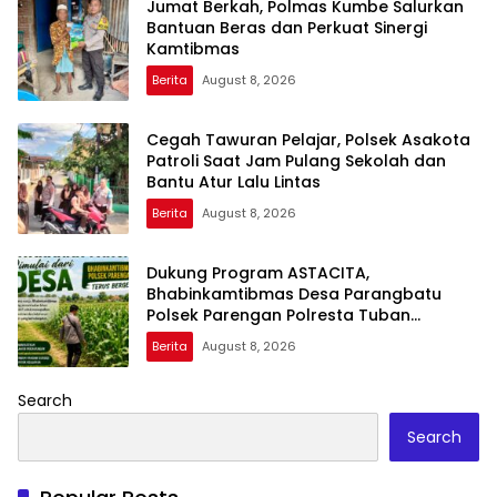
Jumat Berkah, Polmas Kumbe Salurkan
Bantuan Beras dan Perkuat Sinergi
Kamtibmas
Berita
August 8, 2026
Cegah Tawuran Pelajar, Polsek Asakota
Patroli Saat Jam Pulang Sekolah dan
Bantu Atur Lalu Lintas
Berita
August 8, 2026
Dukung Program ASTACITA,
Bhabinkamtibmas Desa Parangbatu
Polsek Parengan Polresta Tuban
laksanakan sambang tanaman Jagung
Berita
August 8, 2026
Di Desa Parangbatu Kec. Parengan
Search
Search