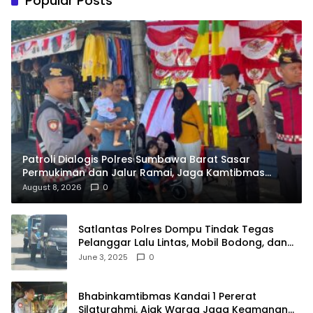
Popular Posts
Patroli Dialogis Polres Sumbawa Barat Sasar
Permukiman dan Jalur Ramai, Jaga Kamtibmas
Tetap Kondusif
August 8, 2026
0
Satlantas Polres Dompu Tindak Tegas
Pelanggar Lalu Lintas, Mobil Bodong, dan
Kendaraan Tak Bayar Pajak
June 3, 2025
0
Bhabinkamtibmas Kandai 1 Pererat
Silaturahmi, Ajak Warga Jaga Keamanan