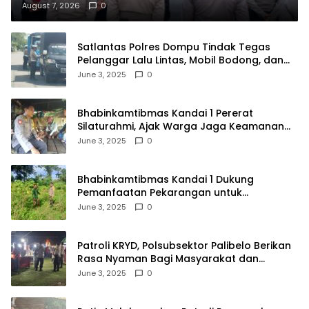
August 7, 2026
0
Satlantas Polres Dompu Tindak Tegas
Pelanggar Lalu Lintas, Mobil Bodong, dan
Kendaraan Tak Bayar Pajak
June 3, 2025
0
Bhabinkamtibmas Kandai 1 Pererat
Silaturahmi, Ajak Warga Jaga Keamanan
Lingkungan
June 3, 2025
0
Bhabinkamtibmas Kandai 1 Dukung
Pemanfaatan Pekarangan untuk
Ketahanan Pangan Menuju Indonesia Emas
June 3, 2025
0
2045
Patroli KRYD, Polsubsektor Palibelo Berikan
Rasa Nyaman Bagi Masyarakat dan
Antisipasi Aksi Menjurus Premanisme
June 3, 2025
0