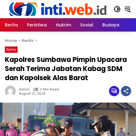
Skip
to
content
Berita
Peristiwa
Hukrim
Sosial
Budaya
Home
Berita
Berita
Kapolres Sumbawa Pimpin Upacara
Serah Terima Jabatan Kabag SDM
dan Kapolsek Alas Barat
Admin
2 Min Read
August 21, 2025