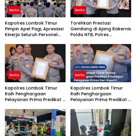
Berita
Berita
Kapolres Lombok Timur
Torehkan Prestasi
Pimpin Apel Pagi, Apresiasi
Gemilang di Ajang Rakernis
Kinerja Seluruh Personel
Polda NTB, Polres
Personel
Sumbawa Terima
Penghargaan Pelayanan
Prima Kapolri
Berita
Berita
Kapolres Lombok Timur
Kapolres Lombok Timur
Raih Penghargaan
Raih Penghargaan
Pelayanan Prima Predikat A
Pelayanan Prima Predikat A
dari Kapolri
dari Kapolri