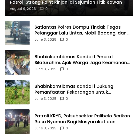
Patroli Strong Point Rinjani di Sejumlah Titik Rawan
August 9, 2026
0
Satlantas Polres Dompu Tindak Tegas
Pelanggar Lalu Lintas, Mobil Bodong, dan
Kendaraan Tak Bayar Pajak
June 3, 2025
0
Bhabinkamtibmas Kandai 1 Pererat
Silaturahmi, Ajak Warga Jaga Keamanan
Lingkungan
June 3, 2025
0
Bhabinkamtibmas Kandai 1 Dukung
Pemanfaatan Pekarangan untuk
Ketahanan Pangan Menuju Indonesia Emas
June 3, 2025
0
2045
Patroli KRYD, Polsubsektor Palibelo Berikan
Rasa Nyaman Bagi Masyarakat dan
Antisipasi Aksi Menjurus Premanisme
June 3, 2025
0