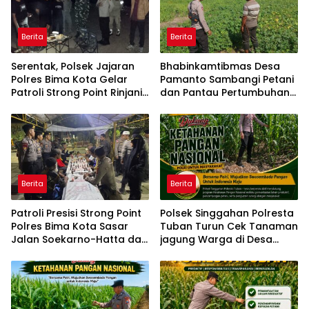
Berita
Berita
Serentak, Polsek Jajaran
Bhabinkamtibmas Desa
Polres Bima Kota Gelar
Pamanto Sambangi Petani
Patroli Strong Point Rinjani
dan Pantau Pertumbuhan
di Sejumlah Titik Rawan
Tanaman Kacang Kedelai
Berita
Berita
Patroli Presisi Strong Point
Polsek Singgahan Polresta
Polres Bima Kota Sasar
Tuban Turun Cek Tanaman
Jalan Soekarno-Hatta dan
jagung Warga di Desa
Gajah Mada
Mulyorejo