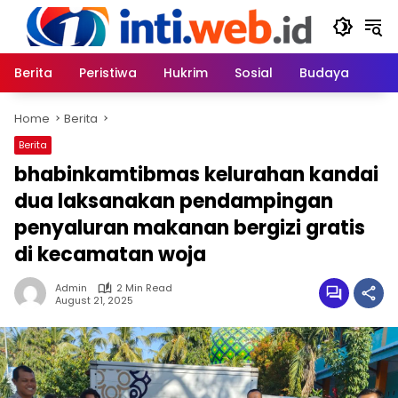
Skip
to
content
Berita
Peristiwa
Hukrim
Sosial
Budaya
Home
Berita
Berita
bhabinkamtibmas kelurahan kandai
dua laksanakan pendampingan
penyaluran makanan bergizi gratis
di kecamatan woja
Admin
2 Min Read
August 21, 2025