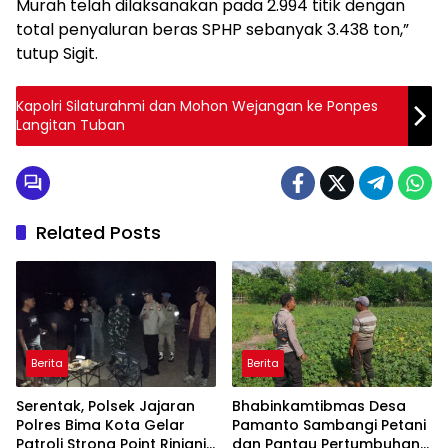
Murah telah dilaksanakan pada 2.994 titik dengan
total penyaluran beras SPHP sebanyak 3.438 ton,”
tutup Sigit.
Kapolri Silaturahmi dan Mohon Wejangan ke Ponpes
Langitan Tuban
Related Posts
Berita
Berita
Serentak, Polsek Jajaran
Bhabinkamtibmas Desa
Polres Bima Kota Gelar
Pamanto Sambangi Petani
Patroli Strong Point Rinjani
dan Pantau Pertumbuhan