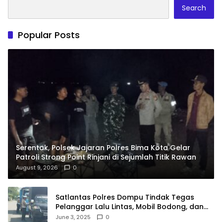
Search
Popular Posts
Serentak, Polsek Jajaran Polres Bima Kota Gelar
Patroli Strong Point Rinjani di Sejumlah Titik Rawan
August 9, 2026
0
Satlantas Polres Dompu Tindak Tegas
Pelanggar Lalu Lintas, Mobil Bodong, dan
Kendaraan Tak Bayar Pajak
June 3, 2025
0