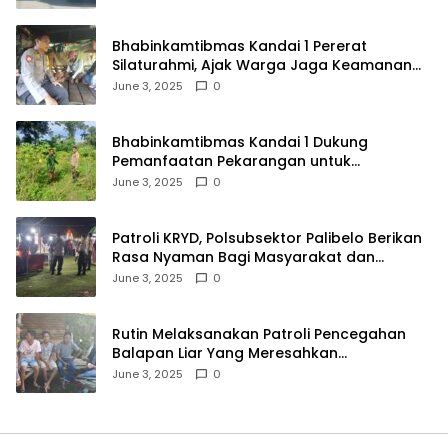
Bhabinkamtibmas Kandai 1 Pererat
Silaturahmi, Ajak Warga Jaga Keamanan
Lingkungan
June 3, 2025
0
Bhabinkamtibmas Kandai 1 Dukung
Pemanfaatan Pekarangan untuk
Ketahanan Pangan Menuju Indonesia Emas
June 3, 2025
0
2045
Patroli KRYD, Polsubsektor Palibelo Berikan
Rasa Nyaman Bagi Masyarakat dan
Antisipasi Aksi Menjurus Premanisme
June 3, 2025
0
Rutin Melaksanakan Patroli Pencegahan
Balapan Liar Yang Meresahkan
Masyarakat, Polsek Soromandi
June 3, 2025
0
Mendapatkan Apresiasi Warga