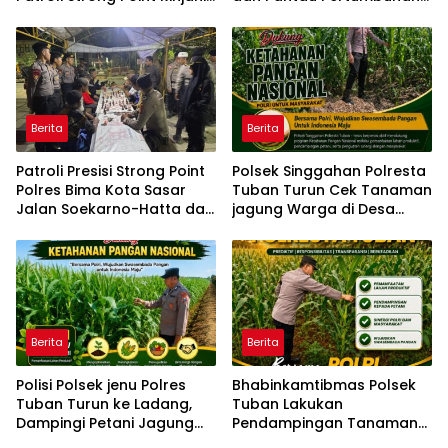
di Sejumlah Titik Rawan
Tanaman Kacang Kedelai
Berita
Berita
Patroli Presisi Strong Point
Polsek Singgahan Polresta
Polres Bima Kota Sasar
Tuban Turun Cek Tanaman
Jalan Soekarno-Hatta dan
jagung Warga di Desa
Gajah Mada
Mulyorejo
Berita
Berita
Polisi Polsek jenu Polres
Bhabinkamtibmas Polsek
Tuban Turun ke Ladang,
Tuban Lakukan
Dampingi Petani Jagung
Pendampingan Tanaman
Dukung Ketahanan Pangan
Jagung Dukung Ketahanan