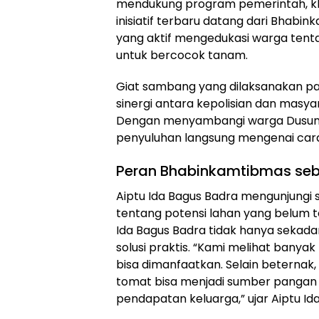
mendukung program pemerintah, khu
inisiatif terbaru datang dari Bhabin
yang aktif mengedukasi warga ten
untuk bercocok tanam.
Giat sambang yang dilaksanakan pada
sinergi antara kepolisian dan mas
Dengan menyambangi warga Dusun 
penyuluhan langsung mengenai cara
Peran Bhabinkamtibmas seb
Aiptu Ida Bagus Badra mengunjungi s
tentang potensi lahan yang belum 
Ida Bagus Badra tidak hanya sekad
solusi praktis. “Kami melihat bany
bisa dimanfaatkan. Selain beternak
tomat bisa menjadi sumber panga
pendapatan keluarga,” ujar Aiptu Id