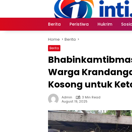
Skip
to
content
Berita
Peristiwa
Hukrim
Sosia
Home
Berita
Berita
Bhabinkamtibmas
Warga Krandanga
Kosong untuk Ke
Admin
3 Min Read
August 19, 2025