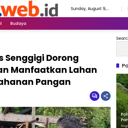
Sunday, August 9,
2026
l
Budaya
Searc
 Senggigi Dorong
Po
n Manfaatkan Lahan
tahanan Pangan
Pol
Pa
Pe
Augu