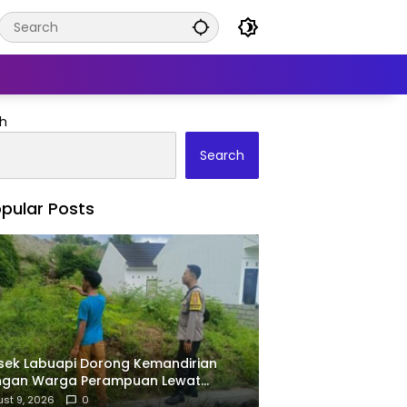
h
Search
pular Posts
sek Labuapi Dorong Kemandirian
ngan Warga Perampuan Lewat
manfaatan Pekarangan Rumah
st 9, 2026
0