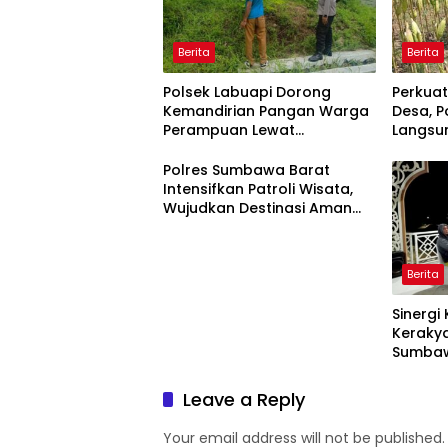
Berita
Berita
Polsek Labuapi Dorong
Perkua
Kemandirian Pangan Warga
Desa, P
Perampuan Lewat
Langsu
Pemanfaatan Pekarangan
Merem
Rumah
Polres Sumbawa Barat
Intensifkan Patroli Wisata,
Wujudkan Destinasi Aman
dan Nyaman bagi
Masyarakat
Berita
Sinergi
Kerakya
Sumbaw
“Jalan 
Sharing
Leave a Reply
Pariwis
Suntuk”
Your email address will not be published.