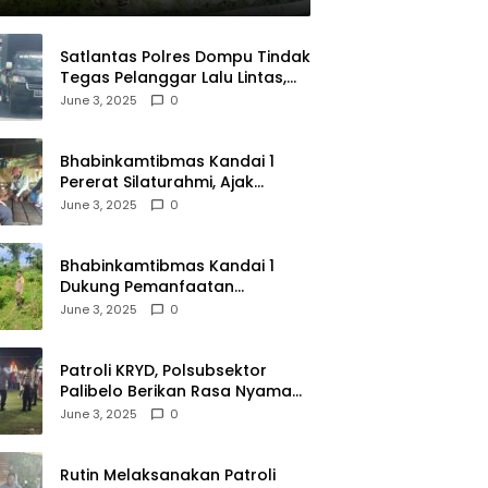
Satlantas Polres Dompu Tindak
Tegas Pelanggar Lalu Lintas,
Mobil Bodong, dan Kendaraan
June 3, 2025
0
Tak Bayar Pajak
Bhabinkamtibmas Kandai 1
Pererat Silaturahmi, Ajak
Warga Jaga Keamanan
June 3, 2025
0
Lingkungan
Bhabinkamtibmas Kandai 1
Dukung Pemanfaatan
Pekarangan untuk Ketahanan
June 3, 2025
0
Pangan Menuju Indonesia Emas
2045
Patroli KRYD, Polsubsektor
Palibelo Berikan Rasa Nyaman
Bagi Masyarakat dan
June 3, 2025
0
Antisipasi Aksi Menjurus
Premanisme
Rutin Melaksanakan Patroli