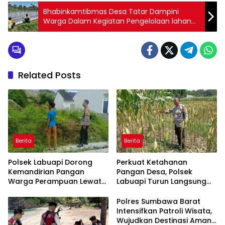
Bhabinkamtibmas Desa Tatar Dampini
Warga Dalam Kegiatan Pengelolaan lahan
Produktif
Related Posts
Berita
Berita
Polsek Labuapi Dorong
Perkuat Ketahanan
Kemandirian Pangan
Pangan Desa, Polsek
Warga Perampuan Lewat
Labuapi Turun Langsung
Pemanfaatan Pekarangan
Dampingi Petani Merembu
Rumah
Polres Sumbawa Barat
Intensifkan Patroli Wisata,
Wujudkan Destinasi Aman