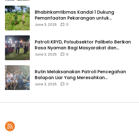
Bhabinkamtibmas Kandai 1 Dukung
Pemanfaatan Pekarangan untuk
Ketahanan Pangan Menuju Indonesia Emas
June 3, 2025
0
2045
Patroli KRYD, Polsubsektor Palibelo Berikan
Rasa Nyaman Bagi Masyarakat dan
Antisipasi Aksi Menjurus Premanisme
June 3, 2025
0
Rutin Melaksanakan Patroli Pencegahan
Balapan Liar Yang Meresahkan
Masyarakat, Polsek Soromandi
June 3, 2025
0
Mendapatkan Apresiasi Warga