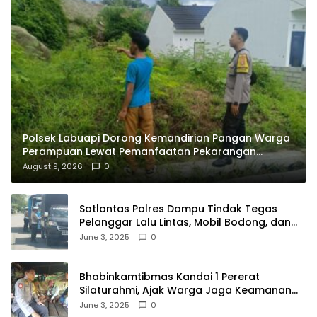
Polsek Labuapi Dorong Kemandirian Pangan Warga
Perampuan Lewat Pemanfaatan Pekarangan
Rumah
August 9, 2026
0
Satlantas Polres Dompu Tindak Tegas
Pelanggar Lalu Lintas, Mobil Bodong, dan
Kendaraan Tak Bayar Pajak
June 3, 2025
0
Bhabinkamtibmas Kandai 1 Pererat
Silaturahmi, Ajak Warga Jaga Keamanan
Lingkungan
June 3, 2025
0