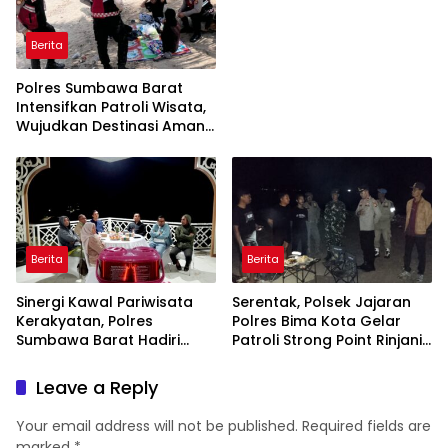
dan Nyaman bagi
Masyarakat
Berita
Polres Sumbawa Barat
Intensifkan Patroli Wisata,
Wujudkan Destinasi Aman
dan Nyaman bagi
Masyarakat
Berita
Berita
Sinergi Kawal Pariwisata
Serentak, Polsek Jajaran
Kerakyatan, Polres
Polres Bima Kota Gelar
Sumbawa Barat Hadiri
Patroli Strong Point Rinjani
“Jalan Perjuangan dan
di Sejumlah Titik Rawan
Sharing Pengelolaan
Leave a Reply
Pariwisata Bendungan Tiu
Suntuk”
Your email address will not be published.
Required fields are
marked
*