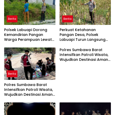
Berita
Berita
Polsek Labuapi Dorong
Perkuat Ketahanan
Kemandirian Pangan
Pangan Desa, Polsek
Warga Perampuan Lewat
Labuapi Turun Langsung
Pemanfaatan Pekarangan
Dampingi Petani Merembu
Rumah
Polres Sumbawa Barat
Intensifkan Patroli Wisata,
Wujudkan Destinasi Aman
dan Nyaman bagi
Masyarakat
Berita
Polres Sumbawa Barat
Intensifkan Patroli Wisata,
Wujudkan Destinasi Aman
dan Nyaman bagi
Masyarakat