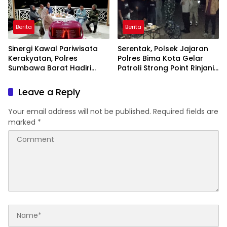
Berita
Berita
Sinergi Kawal Pariwisata
Serentak, Polsek Jajaran
Kerakyatan, Polres
Polres Bima Kota Gelar
Sumbawa Barat Hadiri
Patroli Strong Point Rinjani
“Jalan Perjuangan dan
di Sejumlah Titik Rawan
Sharing Pengelolaan
Leave a Reply
Pariwisata Bendungan Tiu
Suntuk”
Your email address will not be published.
Required fields are
marked
*