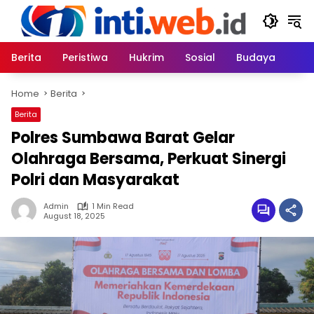
Skip
to
content
Berita
Peristiwa
Hukrim
Sosial
Budaya
Home
Berita
Berita
Polres Sumbawa Barat Gelar
Olahraga Bersama, Perkuat Sinergi
Polri dan Masyarakat
Admin
1 Min Read
August 18, 2025