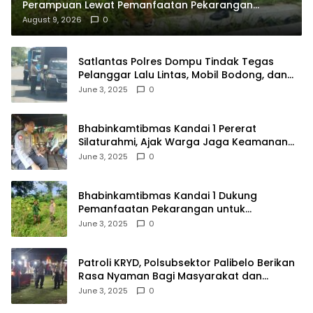
Perampuan Lewat Pemanfaatan Pekarangan
Rumah
August 9, 2026
0
Satlantas Polres Dompu Tindak Tegas
Pelanggar Lalu Lintas, Mobil Bodong, dan
Kendaraan Tak Bayar Pajak
June 3, 2025
0
Bhabinkamtibmas Kandai 1 Pererat
Silaturahmi, Ajak Warga Jaga Keamanan
Lingkungan
June 3, 2025
0
Bhabinkamtibmas Kandai 1 Dukung
Pemanfaatan Pekarangan untuk
Ketahanan Pangan Menuju Indonesia Emas
June 3, 2025
0
2045
Patroli KRYD, Polsubsektor Palibelo Berikan
Rasa Nyaman Bagi Masyarakat dan
Antisipasi Aksi Menjurus Premanisme
June 3, 2025
0