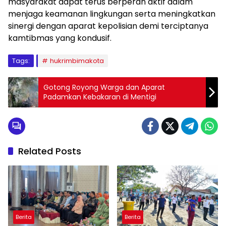
masyarakat dapat terus berperan aktif dalam
menjaga keamanan lingkungan serta meningkatkan
sinergi dengan aparat kepolisian demi terciptanya
kamtibmas yang kondusif.
Tags:
hukrimbimakota
Gotong Royong Warga dan Aparat
Padamkan Kebakaran di Mentigi
Related Posts
Berita
Berita