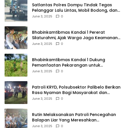
Satlantas Polres Dompu Tindak Tegas
Pelanggar Lalu Lintas, Mobil Bodong, dan
Kendaraan Tak Bayar Pajak
June 3, 2025
0
Bhabinkamtibmas Kandai 1 Pererat
Silaturahmi, Ajak Warga Jaga Keamanan
Lingkungan
June 3, 2025
0
Bhabinkamtibmas Kandai 1 Dukung
Pemanfaatan Pekarangan untuk
Ketahanan Pangan Menuju Indonesia Emas
June 3, 2025
0
2045
Patroli KRYD, Polsubsektor Palibelo Berikan
Rasa Nyaman Bagi Masyarakat dan
Antisipasi Aksi Menjurus Premanisme
June 3, 2025
0
Rutin Melaksanakan Patroli Pencegahan
Balapan Liar Yang Meresahkan
Masyarakat, Polsek Soromandi
June 3, 2025
0