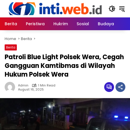
Skip
to
content
Berita
Peristiwa
Hukrim
Sosial
Budaya
Home
Berita
Berita
Patroli Blue Light Polsek Wera, Cegah
Gangguan Kamtibmas di Wilayah
Hukum Polsek Wera
Admin
1 Min Read
August 16, 2025