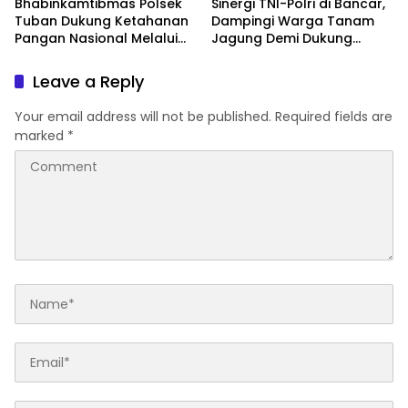
Bhabinkamtibmas Polsek
Sinergi TNI-Polri di Bancar,
Tuban Dukung Ketahanan
Dampingi Warga Tanam
Pangan Nasional Melalui
Jagung Demi Dukung
Pemanfaatan Lahan
Ketahanan Pangan
Pekarangan
Leave a Reply
Your email address will not be published.
Required fields are
marked
*