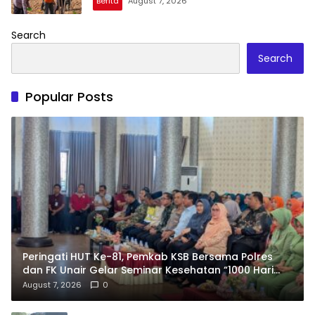
Berita
August 7, 2026
Search
Search
Popular Posts
Peringati HUT Ke-81, Pemkab KSB Bersama Polres
dan FK Unair Gelar Seminar Kesehatan “1000 Hari
Pertama Kehidupan”
August 7, 2026
0