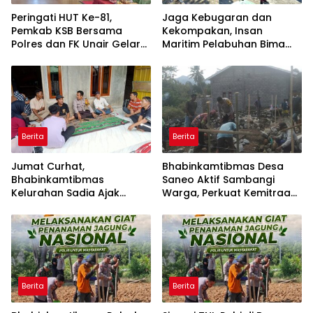
Peringati HUT Ke-81,
Jaga Kebugaran dan
Pemkab KSB Bersama
Kekompakan, Insan
Polres dan FK Unair Gelar
Maritim Pelabuhan Bima
Seminar Kesehatan “1000
Gelar Senam Bersama
Hari Pertama Kehidupan”
Berita
Berita
Jumat Curhat,
Bhabinkamtibmas Desa
Bhabinkamtibmas
Saneo Aktif Sambangi
Kelurahan Sadia Ajak
Warga, Perkuat Kemitraan
Warga Perangi Miras dan
dan Gotong Royong Jaga
Narkoba Demi Kamtibmas
Kamtibmas
Kondusif
Berita
Berita