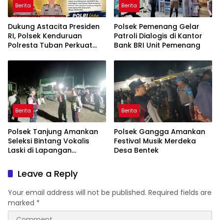
Berita
Berita
Dukung Astacita Presiden
Polsek Pemenang Gelar
RI, Polsek Kenduruan
Patroli Dialogis di Kantor
Polresta Tuban Perkuat
Bank BRI Unit Pemenang
Ketahanan Pangan Melalui
Pemantauan Lahan
Jagung Warga
Berita
Berita
Polsek Tanjung Amankan
Polsek Gangga Amankan
Seleksi Bintang Vokalis
Festival Musik Merdeka
Laski di Lapangan
Desa Bentek
Majalangu
Leave a Reply
Your email address will not be published.
Required fields are
marked
*