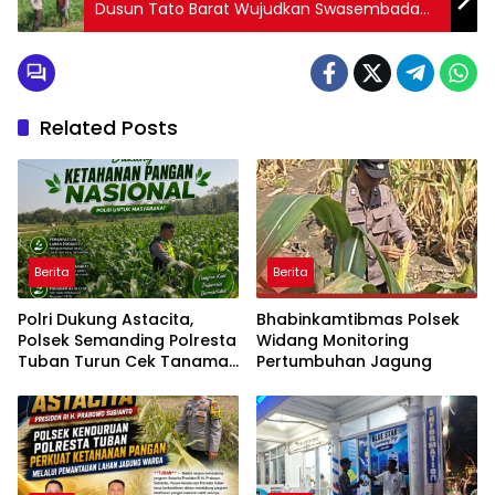
Dusun Tato Barat Wujudkan Swasembada
Pangan
Related Posts
Berita
Berita
Polri Dukung Astacita,
Bhabinkamtibmas Polsek
Polsek Semanding Polresta
Widang Monitoring
Tuban Turun Cek Tanaman
Pertumbuhan Jagung
jagung milik Warga di Desa
Prunggahan wetan