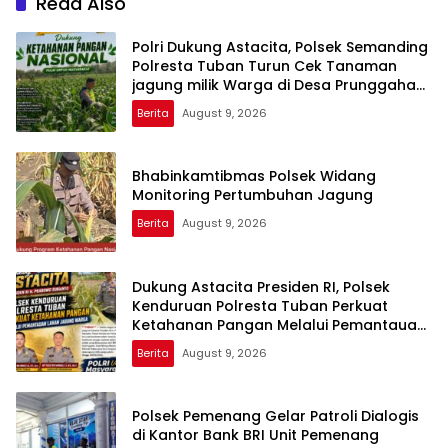
Read Also
Polri Dukung Astacita, Polsek Semanding
Polresta Tuban Turun Cek Tanaman
jagung milik Warga di Desa Prunggahan
wetan
Berita
August 9, 2026
Bhabinkamtibmas Polsek Widang
Monitoring Pertumbuhan Jagung
Berita
August 9, 2026
Dukung Astacita Presiden RI, Polsek
Kenduruan Polresta Tuban Perkuat
Ketahanan Pangan Melalui Pemantauan
Lahan Jagung Warga
Berita
August 9, 2026
Polsek Pemenang Gelar Patroli Dialogis
di Kantor Bank BRI Unit Pemenang