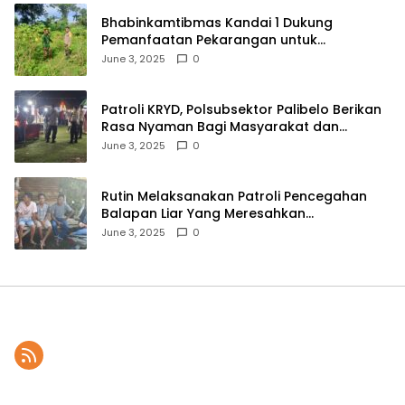
Bhabinkamtibmas Kandai 1 Dukung
Pemanfaatan Pekarangan untuk
Ketahanan Pangan Menuju Indonesia Emas
June 3, 2025
0
2045
Patroli KRYD, Polsubsektor Palibelo Berikan
Rasa Nyaman Bagi Masyarakat dan
Antisipasi Aksi Menjurus Premanisme
June 3, 2025
0
Rutin Melaksanakan Patroli Pencegahan
Balapan Liar Yang Meresahkan
Masyarakat, Polsek Soromandi
June 3, 2025
0
Mendapatkan Apresiasi Warga