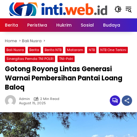
Skip
to
content
Berita
Peristiwa
Hukrim
Sosial
Budaya
Home
Bali Nusra
Bali Nusra
Berita
Berita NTB
Mataram
NTB
NTB One Terkini
Sinergitas Pemda TNI POLRI
TNI-Polri
Gotong Royong Lintas Generasi
Warnai Pembersihan Pantai Loang
Baloq
Admin
2 Min Read
August 15, 2025