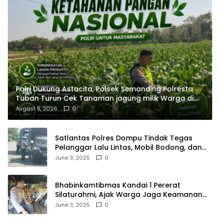
Polri Dukung Astacita, Polsek Semanding Polresta
Tuban Turun Cek Tanaman jagung milik Warga di
Desa Prunggahan wetan
August 9, 2026
0
Satlantas Polres Dompu Tindak Tegas
Pelanggar Lalu Lintas, Mobil Bodong, dan
Kendaraan Tak Bayar Pajak
June 3, 2025
0
Bhabinkamtibmas Kandai 1 Pererat
Silaturahmi, Ajak Warga Jaga Keamanan
Lingkungan
June 3, 2025
0