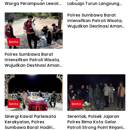
Warga Perampuan Lewat
Labuapi Turun Langsung
Pemanfaatan Pekarangan
Dampingi Petani Merembu
Rumah
Polres Sumbawa Barat
Intensifkan Patroli Wisata,
Wujudkan Destinasi Aman
dan Nyaman bagi
Masyarakat
Berita
Polres Sumbawa Barat
Intensifkan Patroli Wisata,
Wujudkan Destinasi Aman
dan Nyaman bagi
Masyarakat
Berita
Berita
Sinergi Kawal Pariwisata
Serentak, Polsek Jajaran
Kerakyatan, Polres
Polres Bima Kota Gelar
Sumbawa Barat Hadiri
Patroli Strong Point Rinjani