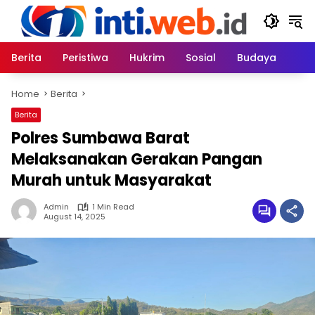
Skip
to
content
Berita
Peristiwa
Hukrim
Sosial
Budaya
Home
Berita
Berita
Polres Sumbawa Barat
Melaksanakan Gerakan Pangan
Murah untuk Masyarakat
Admin
1 Min Read
August 14, 2025