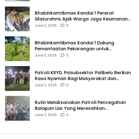
Bhabinkamtibmas Kandai 1 Pererat
Silaturahmi, Ajak Warga Jaga Keamanan
Lingkungan
June 3, 2025
0
Bhabinkamtibmas Kandai 1 Dukung
Pemanfaatan Pekarangan untuk
Ketahanan Pangan Menuju Indonesia Emas
June 3, 2025
0
2045
Patroli KRYD, Polsubsektor Palibelo Berikan
Rasa Nyaman Bagi Masyarakat dan
Antisipasi Aksi Menjurus Premanisme
June 3, 2025
0
Rutin Melaksanakan Patroli Pencegahan
Balapan Liar Yang Meresahkan
Masyarakat, Polsek Soromandi
June 3, 2025
0
Mendapatkan Apresiasi Warga