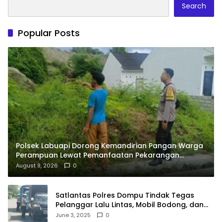
Search
Popular Posts
Polsek Labuapi Dorong Kemandirian Pangan Warga
Perampuan Lewat Pemanfaatan Pekarangan
Rumah
August 9, 2026
0
Satlantas Polres Dompu Tindak Tegas
Pelanggar Lalu Lintas, Mobil Bodong, dan
Kendaraan Tak Bayar Pajak
June 3, 2025
0