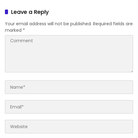
“Jalan Perjuangan dan
di Sejumlah Titik Rawan
Sharing Pengelolaan
Leave a Reply
Pariwisata Bendungan Tiu
Suntuk”
Your email address will not be published.
Required fields are
marked
*