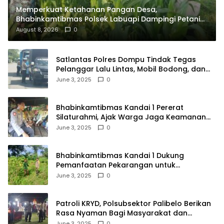
Memperkuat Ketahanan Pangan Desa,
Bhabinkamtibmas Polsek Labuapi Dampingi Petani
Kuranji Dalang
August 8, 2026
0
Satlantas Polres Dompu Tindak Tegas
Pelanggar Lalu Lintas, Mobil Bodong, dan
Kendaraan Tak Bayar Pajak
June 3, 2025
0
Bhabinkamtibmas Kandai 1 Pererat
Silaturahmi, Ajak Warga Jaga Keamanan
Lingkungan
June 3, 2025
0
Bhabinkamtibmas Kandai 1 Dukung
Pemanfaatan Pekarangan untuk
Ketahanan Pangan Menuju Indonesia Emas
June 3, 2025
0
2045
Patroli KRYD, Polsubsektor Palibelo Berikan
Rasa Nyaman Bagi Masyarakat dan
Antisipasi Aksi Menjurus Premanisme
June 3, 2025
0