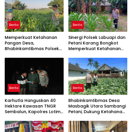
Berita
Berita
Memperkuat Ketahanan
Sinergi Polsek Labuapi dan
Pangan Desa,
Petani Karang Bongkot
Bhabinkamtibmas Polsek
Memperkuat Ketahanan
Labuapi Dampingi Petani
Pangan Nasional
Kuranji Dalang
Berita
Berita
Karhutla Hanguskan 40
Bhabinkamtibmas Desa
Hektare Kawasan TNGR
Masbagik Utara Sambangi
Sembalun, Kapolres Lotim
Petani, Dukung Ketahanan
Turun Langsung Padamkan
Pangan dan Swasembada
Api
Pangan