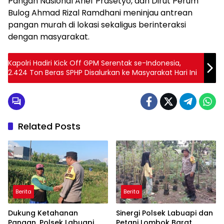
Pangan Nasional Arief Prasetyo, dan Dirut Perum
Bulog Ahmad Rizal Ramdhani meninjau antrean
pangan murah di lokasi sekaligus berinteraksi
dengan masyarakat.
Kapolri Hadiri Kick Off GPM Serentak se-Indonesia,
2.424 Ton Beras SPHP Disalurkan ke Masyarakat Hari Ini
Related Posts
Berita
Berita
Dukung Ketahanan
Sinergi Polsek Labuapi dan
Pangan, Polsek Labuapi
Petani Lombok Barat