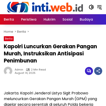
Skip
to
content
Berita
Peristiwa
Hukrim
Sosial
Budaya
Home
Berita
Berita
Kapolri Luncurkan Gerakan Pangan
Murah, Instruksikan Antisipasi
Penimbunan
Admin
2 Min Read
August 14, 2025
Jakarta. Kapolri Jenderal Listyo Sigit Prabowo
meluncurkan Gerakan Pangan Murah (GPM) yang
digelar secara serentak di seluruh Polda bekerja