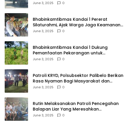
Kendaraan Tak Bayar Pajak
June 3, 2025
0
Bhabinkamtibmas Kandai 1 Pererat
Silaturahmi, Ajak Warga Jaga Keamanan
Lingkungan
June 3, 2025
0
Bhabinkamtibmas Kandai 1 Dukung
Pemanfaatan Pekarangan untuk
Ketahanan Pangan Menuju Indonesia Emas
June 3, 2025
0
2045
Patroli KRYD, Polsubsektor Palibelo Berikan
Rasa Nyaman Bagi Masyarakat dan
Antisipasi Aksi Menjurus Premanisme
June 3, 2025
0
Rutin Melaksanakan Patroli Pencegahan
Balapan Liar Yang Meresahkan
Masyarakat, Polsek Soromandi
June 3, 2025
0
Mendapatkan Apresiasi Warga