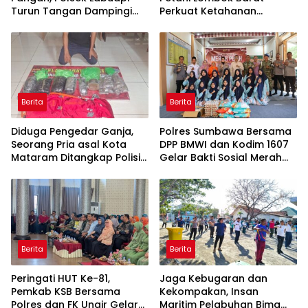
Turun Tangan Dampingi
Perkuat Ketahanan
Petani di Desa Karang
Pangan Nasional
Bongkot
Berita
Berita
Diduga Pengedar Ganja,
Polres Sumbawa Bersama
Seorang Pria asal Kota
DPP BMWI dan Kodim 1607
Mataram Ditangkap Polisi
Gelar Bakti Sosial Merah
di Sumbawa Barat
Putih di Ponpes Arrahman
Hidayatullah
Berita
Berita
Peringati HUT Ke-81,
Jaga Kebugaran dan
Pemkab KSB Bersama
Kekompakan, Insan
Polres dan FK Unair Gelar
Maritim Pelabuhan Bima