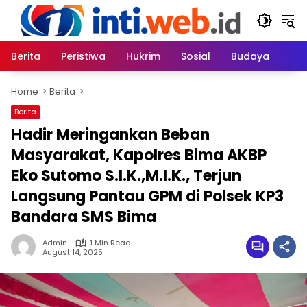
Skip
to
content
Berita
Peristiwa
Hukrim
Sosial
Budaya
Home
Berita
Berita
Hadir Meringankan Beban
Masyarakat, Kapolres Bima AKBP
Eko Sutomo S.I.K.,M.I.K., Terjun
Langsung Pantau GPM di Polsek KP3
Bandara SMS Bima
Admin
1 Min Read
August 14, 2025