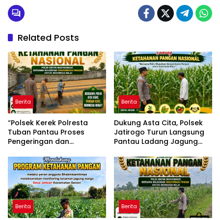
Related Posts
Berita
Berita
“Polsek Kerek Polresta
Dukung Asta Cita, Polsek
Tuban Pantau Proses
Jatirogo Turun Langsung
Pengeringan dan
Pantau Ladang Jagung
Penyimpanan Jagung,
Warga Desa Jatiklabang
Dukung Ketahanan
Pangan”
Berita
Berita