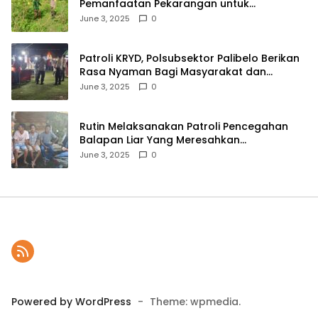
Pemanfaatan Pekarangan untuk
Ketahanan Pangan Menuju Indonesia Emas
June 3, 2025
0
2045
Patroli KRYD, Polsubsektor Palibelo Berikan
Rasa Nyaman Bagi Masyarakat dan
Antisipasi Aksi Menjurus Premanisme
June 3, 2025
0
Rutin Melaksanakan Patroli Pencegahan
Balapan Liar Yang Meresahkan
Masyarakat, Polsek Soromandi
June 3, 2025
0
Mendapatkan Apresiasi Warga
Powered by WordPress
-
Theme: wpmedia.