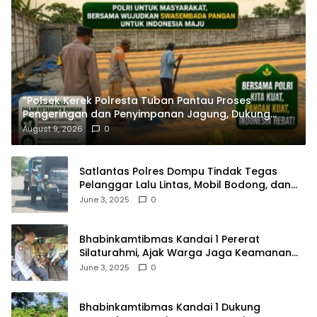
“Polsek Kerek Polresta Tuban Pantau Proses
Pengeringan dan Penyimpanan Jagung, Dukung
Ketahanan Pangan”
August 9, 2026
0
Satlantas Polres Dompu Tindak Tegas
Pelanggar Lalu Lintas, Mobil Bodong, dan
Kendaraan Tak Bayar Pajak
June 3, 2025
0
Bhabinkamtibmas Kandai 1 Pererat
Silaturahmi, Ajak Warga Jaga Keamanan
Lingkungan
June 3, 2025
0
Bhabinkamtibmas Kandai 1 Dukung