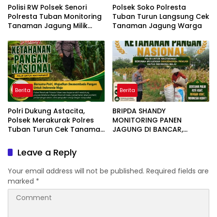
Polisi RW Polsek Senori
Polsek Soko Polresta
Polresta Tuban Monitoring
Tuban Turun Langsung Cek
Tanaman Jagung Milik
Tanaman Jagung Warga
Warga Desa Medalem
Guna Mendukung Program
Ketahanan Pangan
Berita
Berita
Polri Dukung Astacita,
BRIPDA SHANDY
Polsek Merakurak Polres
MONITORING PANEN
Tuban Turun Cek Tanaman
JAGUNG DI BANCAR,
Jagung Warga di Desa
DUKUNG KETAHANAN
Tuwiri Kulon
PANGAN
Leave a Reply
Your email address will not be published.
Required fields are
marked
*