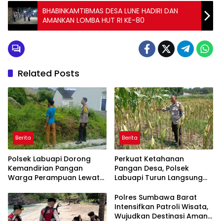
BHABINKAMTIBMAS DESA LUNE HADIRI DAN
AMANKAN LOMBA HUT RI KE-80
Related Posts
Berita
Berita
Polsek Labuapi Dorong
Perkuat Ketahanan
Kemandirian Pangan
Pangan Desa, Polsek
Warga Perampuan Lewat
Labuapi Turun Langsung
Pemanfaatan Pekarangan
Dampingi Petani Merembu
Rumah
Polres Sumbawa Barat
Intensifkan Patroli Wisata,
Wujudkan Destinasi Aman