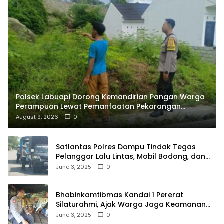
Polsek Labuapi Dorong Kemandirian Pangan Warga
Perampuan Lewat Pemanfaatan Pekarangan
Rumah
August 9, 2026
0
Satlantas Polres Dompu Tindak Tegas
Pelanggar Lalu Lintas, Mobil Bodong, dan
Kendaraan Tak Bayar Pajak
June 3, 2025
0
Bhabinkamtibmas Kandai 1 Pererat
Silaturahmi, Ajak Warga Jaga Keamanan
Lingkungan
June 3, 2025
0