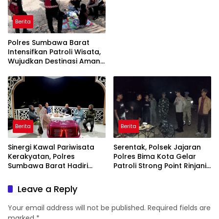
dan Nyaman bagi
Masyarakat
Berita
Polres Sumbawa Barat
Intensifkan Patroli Wisata,
Wujudkan Destinasi Aman
dan Nyaman bagi
Masyarakat
Berita
Berita
Sinergi Kawal Pariwisata
Serentak, Polsek Jajaran
Kerakyatan, Polres
Polres Bima Kota Gelar
Sumbawa Barat Hadiri
Patroli Strong Point Rinjani
“Jalan Perjuangan dan
di Sejumlah Titik Rawan
Sharing Pengelolaan
Leave a Reply
Pariwisata Bendungan Tiu
Suntuk”
Your email address will not be published.
Required fields are
marked
*