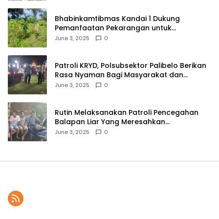
Bhabinkamtibmas Kandai 1 Dukung
Pemanfaatan Pekarangan untuk
Ketahanan Pangan Menuju Indonesia Emas
June 3, 2025
0
2045
Patroli KRYD, Polsubsektor Palibelo Berikan
Rasa Nyaman Bagi Masyarakat dan
Antisipasi Aksi Menjurus Premanisme
June 3, 2025
0
Rutin Melaksanakan Patroli Pencegahan
Balapan Liar Yang Meresahkan
Masyarakat, Polsek Soromandi
June 3, 2025
0
Mendapatkan Apresiasi Warga