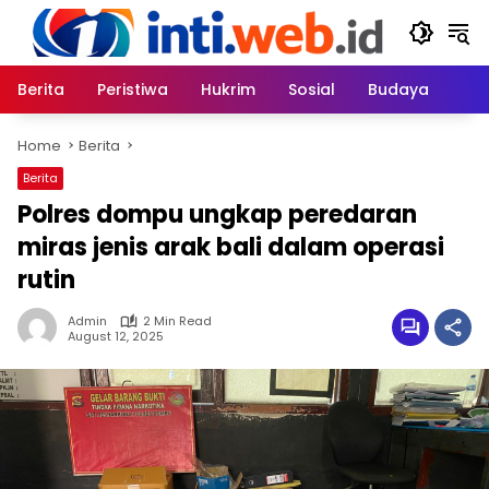
Skip
to
content
Berita
Peristiwa
Hukrim
Sosial
Budaya
Home
Berita
Berita
Polres dompu ungkap peredaran
miras jenis arak bali dalam operasi
rutin
Admin
2 Min Read
August 12, 2025