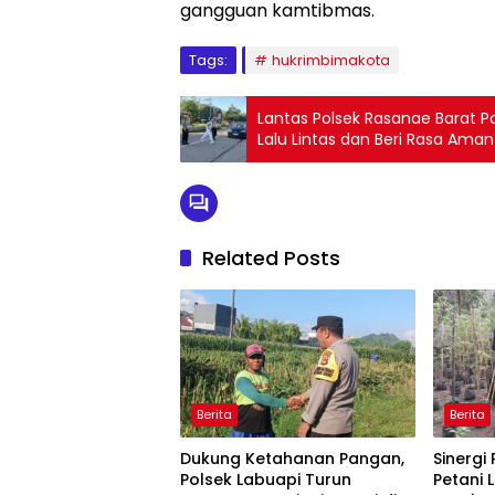
gangguan kamtibmas.
Tags:
hukrimbimakota
Lantas Polsek Rasanae Barat P
Lalu Lintas dan Beri Rasa Aman
Related Posts
Berita
Berita
Dukung Ketahanan Pangan,
Sinergi
Polsek Labuapi Turun
Petani 