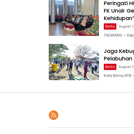
Peringati 
FK Unair G
Kehidupan
Berita
August 7
TALIWANG — Kepo
Jaga Kebug
Pelabuhan
Berita
August 7
Kota Bima, NTB 