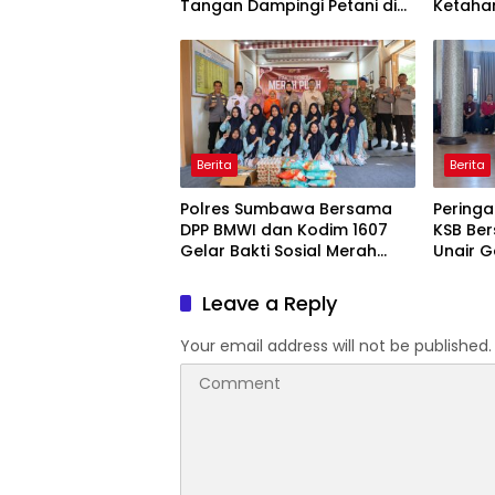
Tangan Dampingi Petani di
Ketaha
Desa Karang Bongkot
Berita
Berita
Polres Sumbawa Bersama
Peringa
DPP BMWI dan Kodim 1607
KSB Ber
Gelar Bakti Sosial Merah
Unair G
Putih di Ponpes Arrahman
Kesehat
Hidayatullah
Pertam
Leave a Reply
Your email address will not be published.