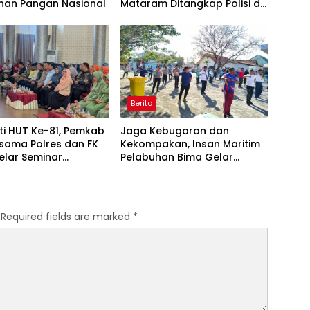
nan Pangan Nasional
Mataram Ditangkap Polisi di
Sumbawa Barat
Berita
ti HUT Ke-81, Pemkab
Jaga Kebugaran dan
sama Polres dan FK
Kekompakan, Insan Maritim
elar Seminar
Pelabuhan Bima Gelar
an “1000 Hari
Senam Bersama
a Kehidupan”
Required fields are marked
*