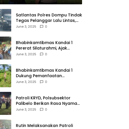
Satlantas Polres Dompu Tindak
Tegas Pelanggar Lalu Lintas,
Mobil Bodong, dan Kendaraan
June 3, 2025
0
Tak Bayar Pajak
Bhabinkamtibmas Kandai 1
Pererat Silaturahmi, Ajak
Warga Jaga Keamanan
June 3, 2025
0
Lingkungan
Bhabinkamtibmas Kandai 1
Dukung Pemanfaatan
Pekarangan untuk Ketahanan
June 3, 2025
0
Pangan Menuju Indonesia Emas
2045
Patroli KRYD, Polsubsektor
Palibelo Berikan Rasa Nyaman
Bagi Masyarakat dan
June 3, 2025
0
Antisipasi Aksi Menjurus
Premanisme
Rutin Melaksanakan Patroli