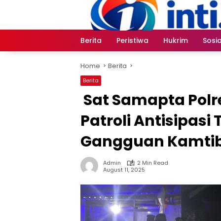
Skip
to
content
Berita
Peristiwa
Hukrim
Sosia
Home
Berita
Berita
‎ Sat Samapta Pol
Patroli Antisipasi
Gangguan Kamti
Admin
2 Min Read
August 11, 2025