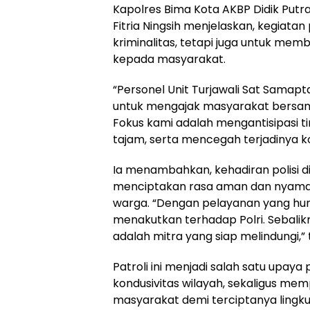
Kapolres Bima Kota AKBP Didik Putra K
Fitria Ningsih menjelaskan, kegiatan
kriminalitas, tetapi juga untuk me
kepada masyarakat.
“Personel Unit Turjawali Sat Samapt
untuk mengajak masyarakat bersa
Fokus kami adalah mengantisipasi ti
tajam, serta mencegah terjadinya konfl
Ia menambahkan, kehadiran polisi
menciptakan rasa aman dan nyama
warga. “Dengan pelayanan yang hum
menakutkan terhadap Polri. Sebali
adalah mitra yang siap melindungi,
Patroli ini menjadi salah satu upay
kondusivitas wilayah, sekaligus m
masyarakat demi terciptanya lingk