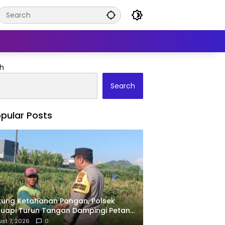
h
Search
pular Posts
ung Ketahanan Pangan, Polsek
uapi Turun Tangan Dampingi Petani
Desa Karang Bongkot
st 7, 2026
0