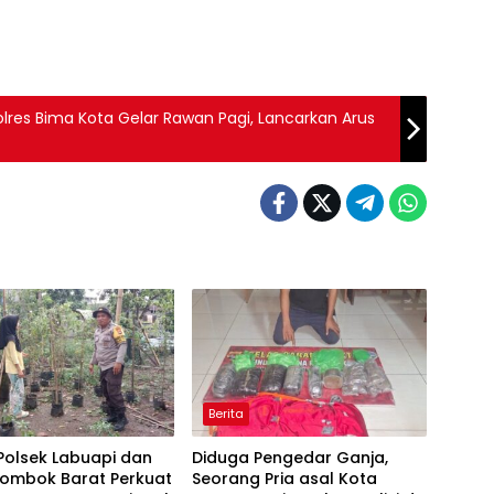
olres Bima Kota Gelar Rawan Pagi, Lancarkan Arus
Berita
 Polsek Labuapi dan
Diduga Pengedar Ganja,
Lombok Barat Perkuat
Seorang Pria asal Kota