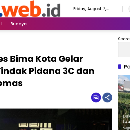
Friday, August 7,
2026
l
Budaya
Searc
res Bima Kota Gelar
Po
 Tindak Pidana 3C dan
bmas
Duk
Lab
di 
Augu