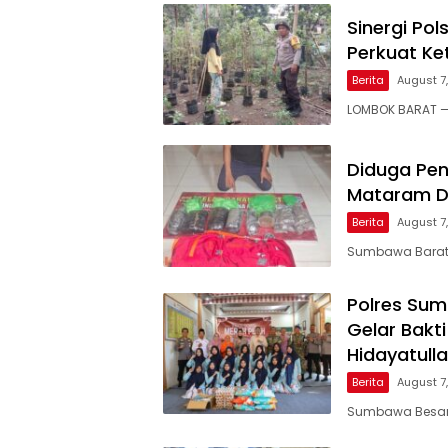
Sinergi Po
Perkuat Ke
Berita
August 7
LOMBOK BARAT — 
Diduga Pen
Mataram Di
Berita
August 7
Sumbawa Barat, 
Polres Su
Gelar Bakt
Hidayatull
Berita
August 7
Sumbawa Besar, 