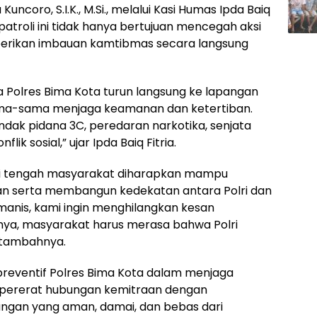
uncoro, S.I.K., M.Si., melalui Kasi Humas Ipda Baiq
 patroli ini tidak hanya bertujuan mencegah aksi
mberikan imbauan kamtibmas secara langsung
a Polres Bima Kota turun langsung ke lapangan
ma-sama menjaga keamanan dan ketertiban.
ndak pidana 3C, peredaran narkotika, senjata
ik sosial,” ujar Ipda Baiq Fitria.
 di tengah masyarakat diharapkan mampu
n serta membangun kedekatan antara Polri dan
anis, kami ingin menghilangkan kesan
knya, masyarakat harus merasa bahwa Polri
” tambahnya.
a preventif Polres Bima Kota dalam menjaga
empererat hubungan kemitraan dengan
ungan yang aman, damai, dan bebas dari