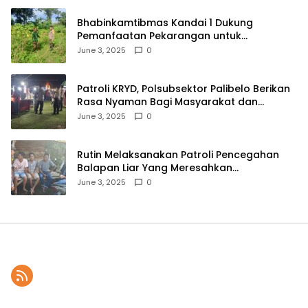
Bhabinkamtibmas Kandai 1 Dukung
Pemanfaatan Pekarangan untuk
Ketahanan Pangan Menuju Indonesia Emas
June 3, 2025
0
2045
Patroli KRYD, Polsubsektor Palibelo Berikan
Rasa Nyaman Bagi Masyarakat dan
Antisipasi Aksi Menjurus Premanisme
June 3, 2025
0
Rutin Melaksanakan Patroli Pencegahan
Balapan Liar Yang Meresahkan
Masyarakat, Polsek Soromandi
June 3, 2025
0
Mendapatkan Apresiasi Warga