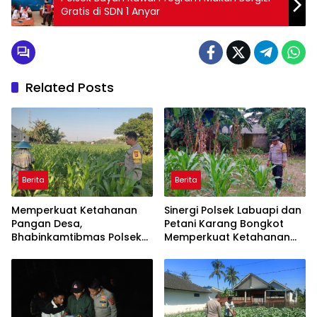
Gratis di SDN 1 Anyar
Related Posts
Berita
Berita
Memperkuat Ketahanan
Sinergi Polsek Labuapi dan
Pangan Desa,
Petani Karang Bongkot
Bhabinkamtibmas Polsek
Memperkuat Ketahanan
Labuapi Dampingi Petani
Pangan Nasional
Kuranji Dalang