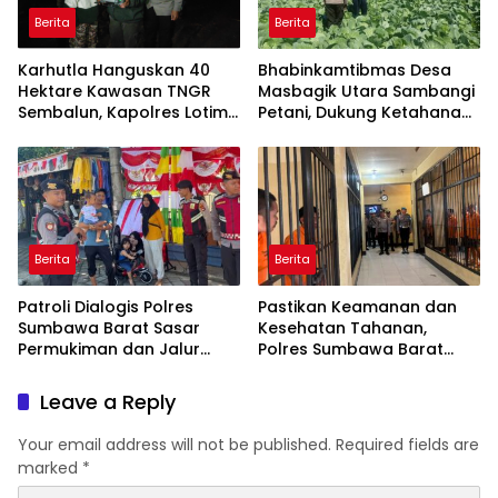
Berita
Berita
Karhutla Hanguskan 40
Bhabinkamtibmas Desa
Hektare Kawasan TNGR
Masbagik Utara Sambangi
Sembalun, Kapolres Lotim
Petani, Dukung Ketahanan
Turun Langsung Padamkan
Pangan dan Swasembada
Api
Pangan
Berita
Berita
Patroli Dialogis Polres
Pastikan Keamanan dan
Sumbawa Barat Sasar
Kesehatan Tahanan,
Permukiman dan Jalur
Polres Sumbawa Barat
Ramai, Jaga Kamtibmas
Intensifkan Pengecekan
Tetap Kondusif
Rutan Secara Berkala
Leave a Reply
Your email address will not be published.
Required fields are
marked
*