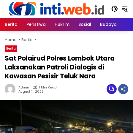
Skip
to
content
Berita
Peristiwa
Hukrim
Sosial
Budaya
Home
Berita
Berita
Sat Polairud Polres Lombok Utara
Laksanakan Patroli Dialogis di
Kawasan Pesisir Teluk Nara
Admin
1 Min Read
August 11, 2025