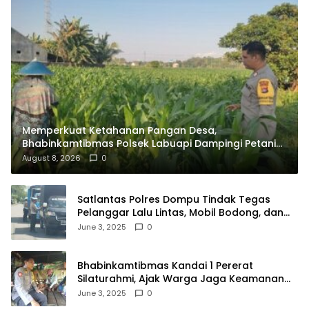
Memperkuat Ketahanan Pangan Desa,
Bhabinkamtibmas Polsek Labuapi Dampingi Petani
Kuranji Dalang
August 8, 2026
0
Satlantas Polres Dompu Tindak Tegas
Pelanggar Lalu Lintas, Mobil Bodong, dan
Kendaraan Tak Bayar Pajak
June 3, 2025
0
Bhabinkamtibmas Kandai 1 Pererat
Silaturahmi, Ajak Warga Jaga Keamanan
Lingkungan
June 3, 2025
0