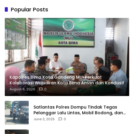
Popular Posts
Kapolres Bima Kota Gandeng MUI Perkuat
Kolaborasi Wujudkan Kota Bima Aman dan Kondusif
August 6, 2026
0
Satlantas Polres Dompu Tindak Tegas
Pelanggar Lalu Lintas, Mobil Bodong, dan
Kendaraan Tak Bayar Pajak
June 3, 2025
0