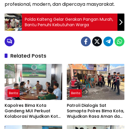
profesional, modern, dan dipercaya masyarakat.
Polda Kalteng Gelar Gerakan Pangan Murah,
Bantu Penuhi Kebutuhan Warga
Related Posts
Berita
Berita
Kapolres Bima Kota
Patroli Dialogis Sat
Gandeng MUI Perkuat
Samapta Polres Bima Kota,
Kolaborasi Wujudkan Kota
Wujudkan Rasa Aman dan
Bima Aman dan Kondusif
Cegah Gangguan
Kamtibmas