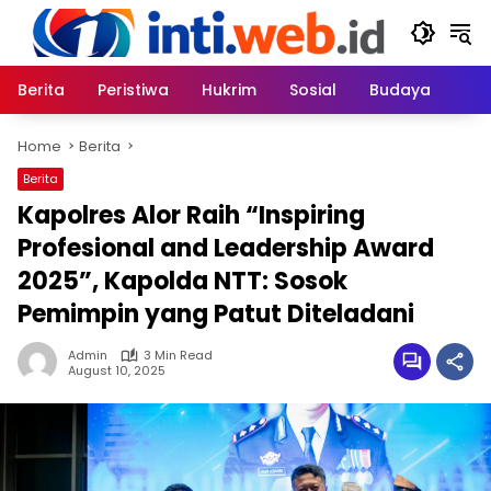
Skip
to
content
Berita
Peristiwa
Hukrim
Sosial
Budaya
Home
Berita
Berita
Kapolres Alor Raih “Inspiring
Profesional and Leadership Award
2025”, Kapolda NTT: Sosok
Pemimpin yang Patut Diteladani
Admin
3 Min Read
August 10, 2025