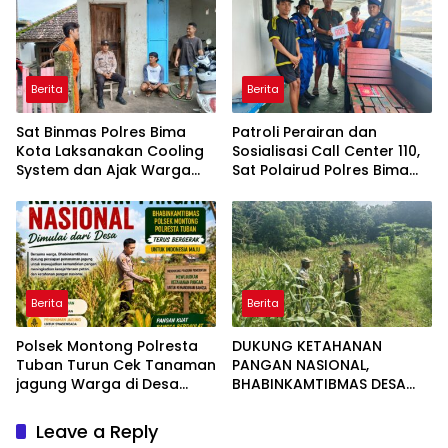
Berita
Berita
Sat Binmas Polres Bima
Patroli Perairan dan
Kota Laksanakan Cooling
Sosialisasi Call Center 110,
System dan Ajak Warga
Sat Polairud Polres Bima
Kibarkan Merah Putih
Kota Tingkatkan
Sambut HUT RI Ke-81
Keselamatan Pelayaran di
Teluk Bima
Berita
Berita
Polsek Montong Polresta
DUKUNG KETAHANAN
Tuban Turun Cek Tanaman
PANGAN NASIONAL,
jagung Warga di Desa
BHABINKAMTIBMAS DESA
Pakel
PACING POLSEK PARENGAN
MELAKSANAKAN
Leave a Reply
PENDAMPINGAN PETANI