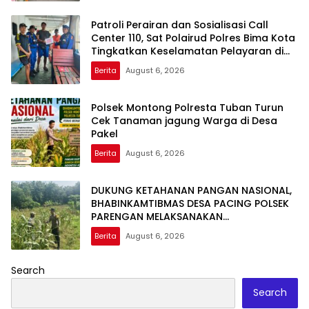
Patroli Perairan dan Sosialisasi Call
Center 110, Sat Polairud Polres Bima Kota
Tingkatkan Keselamatan Pelayaran di
Teluk Bima
Berita
August 6, 2026
Polsek Montong Polresta Tuban Turun
Cek Tanaman jagung Warga di Desa
Pakel
Berita
August 6, 2026
DUKUNG KETAHANAN PANGAN NASIONAL,
BHABINKAMTIBMAS DESA PACING POLSEK
PARENGAN MELAKSANAKAN
PENDAMPINGAN PETANI JAGUNG DI DESA
Berita
August 6, 2026
PACING KEC. PARENGAN.
Search
Search