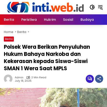
Skip
to
content
Berita
Peristiwa
Hukrim
Sosial
Budaya
Home
Berita
Berita
Polsek Wera Berikan Penyuluhan
Hukum Bahaya Narkoba dan
Kekerasan kepada Siswa-Siswi
SMAN 1 Wera Saat MPLS
Admin
2 Min Read
July 18, 2025