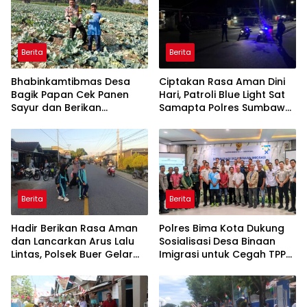
Berita
Berita
Bhabinkamtibmas Desa
Ciptakan Rasa Aman Dini
Bagik Papan Cek Panen
Hari, Patroli Blue Light Sat
Sayur dan Berikan
Samapta Polres Sumbawa
Imbauan Kamtibmas
Pantau Simpang Sering
kepada Warga
Antisipasi 3C
Berita
Berita
Hadir Berikan Rasa Aman
Polres Bima Kota Dukung
dan Lancarkan Arus Lalu
Sosialisasi Desa Binaan
Lintas, Polsek Buer Gelar
Imigrasi untuk Cegah TPPO
Strong Point di Depan SDN
dan TPPM
Perenang