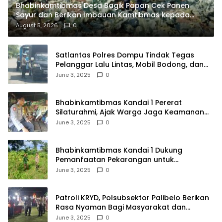
Bhabinkamtibmas Desa Bagik Papan Cek Panen
Sayur dan Berikan Imbauan Kamtibmas kepada
Warga
August 5, 2026
0
Satlantas Polres Dompu Tindak Tegas
Pelanggar Lalu Lintas, Mobil Bodong, dan
Kendaraan Tak Bayar Pajak
June 3, 2025
0
Bhabinkamtibmas Kandai 1 Pererat
Silaturahmi, Ajak Warga Jaga Keamanan
Lingkungan
June 3, 2025
0
Bhabinkamtibmas Kandai 1 Dukung
Pemanfaatan Pekarangan untuk
Ketahanan Pangan Menuju Indonesia Emas
June 3, 2025
0
2045
Patroli KRYD, Polsubsektor Palibelo Berikan
Rasa Nyaman Bagi Masyarakat dan
Antisipasi Aksi Menjurus Premanisme
June 3, 2025
0