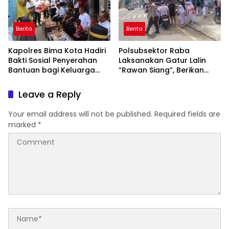
Berita
Berita
Kapolres Bima Kota Hadiri
Polsubsektor Raba
Bakti Sosial Penyerahan
Laksanakan Gatur Lalin
Bantuan bagi Keluarga
“Rawan Siang”, Berikan
Korban Tenggelamnya
Pelayanan Maksimal
Perahu di Teluk Bima
kepada Pelajar
Leave a Reply
Your email address will not be published.
Required fields are
marked
*